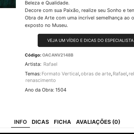
Beleza e Qualidade.
Decore com sua Paixão, realize seu Sonho e te
Obra de Arte com uma incrível semelhança ao or
exposto no Museu.
VEJA UM VÍDEO E DICAS DO ESPECIALISTA
Código:
OACANV2148B
Artista:
Rafael
Temas:
Formato Vertical
,
obras de arte
,
Rafael
,
re
renascimento
Ano da Obra:
1504
INFO
DICAS
FICHA
AVALIAÇÕES (0)