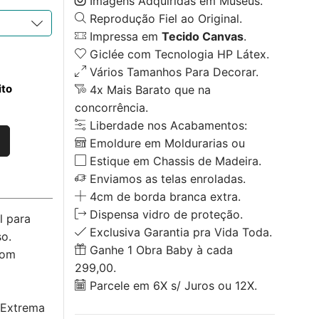
Imagens Adquiridas em Museus.
Reprodução Fiel ao Original.
Impressa em
Tecido Canvas
.
Giclée com Tecnologia HP Látex.
Vários Tamanhos Para Decorar.
ito
4x Mais Barato que na
concorrência.
Liberdade nos Acabamentos:
Emoldure em Moldurarias ou
Estique em Chassis de Madeira.
Enviamos as telas enroladas.
4cm de borda branca extra.
Dispensa vidro de proteção.
l para
Exclusiva Garantia pra Vida Toda.
o.
Ganhe 1 Obra Baby à cada
com
299,00.
Parcele em 6X s/ Juros ou 12X.
 Extrema