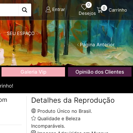
0
0
Entrar
Carrinho
Desejos
SEU ESPAÇO
l
Página Anterior
Galeria Vip
Opinião dos Clientes
rinho!
Detalhes da Reprodução
com
Produto Único no Brasil.
Qualidade e Beleza
Incomparáveis.