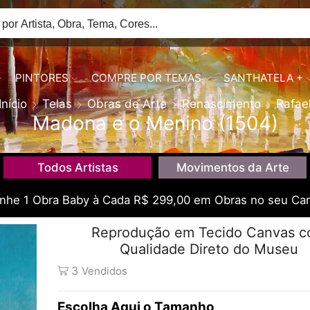
PINTORES
COMPRE POR TEMAS
SANTHATELA +
Início
Telas
Obras de Arte
Renascimento
Rafae
Madona e o Menino (1504)
Todos Artistas
Movimentos da Arte
he 1 Obra Baby à Cada R$ 299,00 em Obras no seu Car
Reprodução em Tecido Canvas 
Qualidade Direto do Museu
3
Vendidos
Tamanho