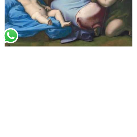
Rafael
Madona do Diadema Azul
A partir de
R$
52,14
R$
80,22