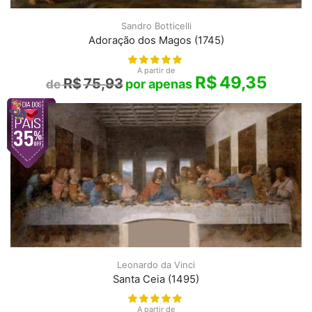
Sandro Botticelli
Adoração dos Magos (1745)
A partir de
R$
49,35
R$
75,93
Leonardo da Vinci
Santa Ceia (1495)
A partir de