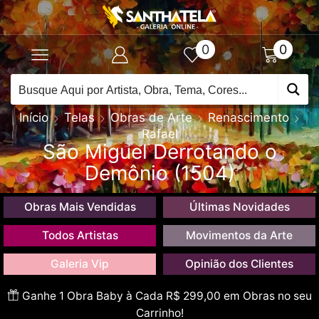
0
0
Início
Telas
Obras de Arte
Renascimento
Rafael
São Miguel Derrotando o
Demônio (1504)
Obras Mais Vendidas
Últimas Novidades
Todos Artistas
Movimentos da Arte
Galeria Vip
Opinião dos Clientes
Ganhe 1 Obra Baby à Cada R$ 299,00 em Obras no seu
Carrinho!