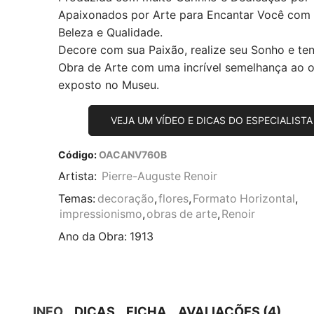
Apaixonados por Arte para Encantar Você com
Beleza e Qualidade.
Decore com sua Paixão, realize seu Sonho e te
Obra de Arte com uma incrível semelhança ao or
exposto no Museu.
VEJA UM VÍDEO E DICAS DO ESPECIALISTA
Código:
OACANV760B
Artista:
Pierre-Auguste Renoir
Temas:
decoração
,
flores
,
Formato Horizontal
,
impressionismo
,
obras de arte
,
Renoir
Ano da Obra:
1913
INFO
DICAS
FICHA
AVALIAÇÕES (4)