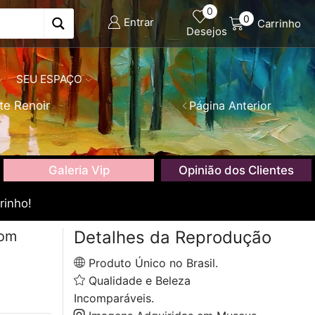
0
0
Entrar
Carrinho
Desejos
SEU ESPAÇO
te Renoir
Página Anterior
Galeria Vip
Opinião dos Clientes
rinho!
Detalhes da Reprodução
com
Produto Único no Brasil.
Qualidade e Beleza
Incomparáveis.