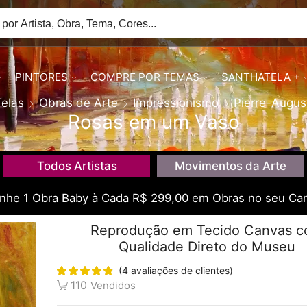
PINTORES
COMPRE POR TEMAS
SANTHATELA +
Telas
Obras de Arte
Impressionismo
Pierre-Augus
Rosas em um Vaso
Todos Artistas
Movimentos da Arte
he 1 Obra Baby à Cada R$ 299,00 em Obras no seu Car
Reprodução em Tecido Canvas 
Qualidade Direto do Museu
(
4
avaliações de clientes)
110
Vendidos