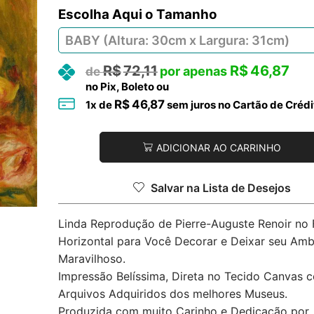
Tamanho
R$
72,11
R$
46,87
no Pix, Boleto ou
R$
46,87
1
x de
sem juros no Cartão de Crédi
ADICIONAR AO CARRINHO
Salvar na Lista de Desejos
Linda Reprodução de Pierre-Auguste Renoir no
Horizontal para Você Decorar e Deixar seu Amb
Maravilhoso.
Impressão Belíssima, Direta no Tecido Canvas 
Arquivos Adquiridos dos melhores Museus.
Produzida com muito Carinho e Dedicação por