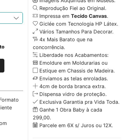
Imagens Adquiridas em Museus.
Reprodução Fiel ao Original.
Impressa em
Tecido Canvas
.
Giclée com Tecnologia HP Látex.
Vários Tamanhos Para Decorar.
4x Mais Barato que na
to
concorrência.
Liberdade nos Acabamentos:
Emoldure em Moldurarias ou
Estique em Chassis de Madeira.
Enviamos as telas enroladas.
4cm de borda branca extra.
Dispensa vidro de proteção.
 Formato
Exclusiva Garantia pra Vida Toda.
iente
Ganhe 1 Obra Baby à cada
299,00.
com
Parcele em 6X s/ Juros ou 12X.