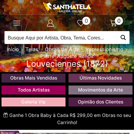
0
0
Início
Telas
Obras de Arte
Impressionismo
Pierre-Auguste Renoir
Louveciennes (1872)
Obras Mais Vendidas
Últimas Novidades
Todos Artistas
Movimentos da Arte
Galeria Vip
Opinião dos Clientes
Ganhe 1 Obra Baby à Cada R$ 299,00 em Obras no seu
Carrinho!