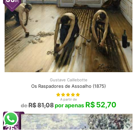
Gustave Caillebotte
Os Raspadores de Assoalho (1875)
A partir de
R$
52,70
R$
81,08