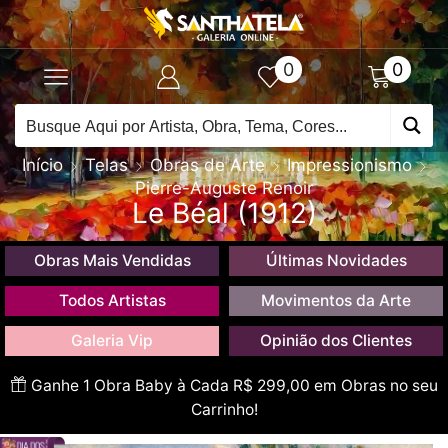
0
0
Início
Telas
Obras de Arte
Impressionismo
Pierre-Auguste Renoir
Le Béal (1912)
Obras Mais Vendidas
Últimas Novidades
Todos Artistas
Movimentos da Arte
Galeria Vip
Opinião dos Clientes
Ganhe 1 Obra Baby à Cada R$ 299,00 em Obras no seu
Carrinho!