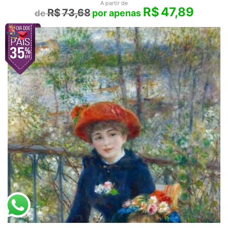
A partir de
R$
47,89
R$
73,68