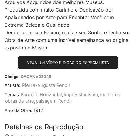
Arquivos Adquiridos dos melhores Museus.
Produzida com muito Carinho e Dedicação por
Apaixonados por Arte para Encantar Você com
Extrema Beleza e Qualidade.
Decore com sua Paixão, realize seu Sonho e tenha sua
Obra de Arte com uma incrível semelhança ao original
exposto no Museu.
VEJA UM VÍDEO E DICAS DO ESPECIALISTA
Código:
OACANV2204B
Artista:
Pierre-Auguste Renoir
Temas:
Formato Horizontal
,
impressionismo
,
mulheres
,
obras de arte
,
paisagem
,
Renoir
Ano da Obra:
1912
Detalhes da Reprodução