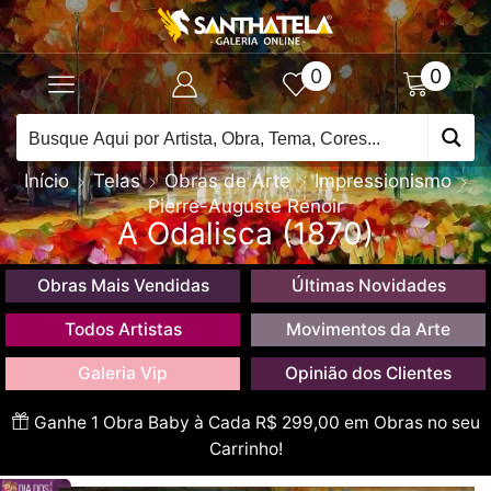
0
0
Início
Telas
Obras de Arte
Impressionismo
Pierre-Auguste Renoir
A Odalisca (1870)
Obras Mais Vendidas
Últimas Novidades
Todos Artistas
Movimentos da Arte
Galeria Vip
Opinião dos Clientes
Ganhe 1 Obra Baby à Cada R$ 299,00 em Obras no seu
Carrinho!