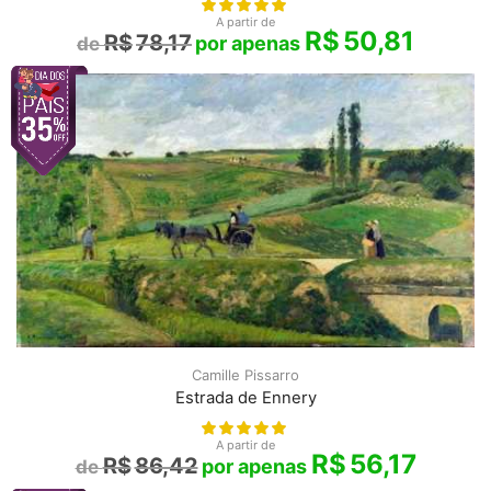
A partir de
R$
50,81
R$
78,17
Camille Pissarro
Estrada de Ennery
A partir de
R$
56,17
R$
86,42