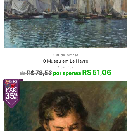
Claude Monet
O Museu em Le Havre
A partir de
R$
51,06
R$
78,56