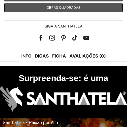
OBRAS QUADRADAS
SIGA A SANTHATELA
Facebook
Instagram
Pinterest
Tik-
Youtube
tok
INFO
DICAS
FICHA
AVALIAÇÕES (0)
Surpreenda-se: é uma
Santhatela - Paixão por Arte