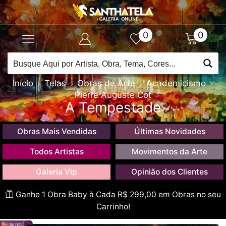
0
0
Início
Telas
Obras de Arte
Academicismo
Pierre Auguste Cot
A Tempestade
Obras Mais Vendidas
Últimas Novidades
Todos Artistas
Movimentos da Arte
Galeria Vip
Opinião dos Clientes
Ganhe 1 Obra Baby à Cada R$ 299,00 em Obras no seu
Carrinho!