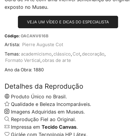
exposto no Museu.
VEJA UM VÍDEO E DICAS DO ESPECIALISTA
Código:
OACANV616B
Artista:
Pierre Auguste Cot
Temas:
academicismo
,
clássico
,
Cot
,
decoração
,
Formato Vertical
,
obras de arte
Ano da Obra:
1880
Detalhes da Reprodução
Produto Único no Brasil.
Qualidade e Beleza Incomparáveis.
Imagens Adquiridas em Museus.
Reprodução Fiel ao Original.
Impressa em
Tecido Canvas
.
Giclée com Tecnologia HP Látex.