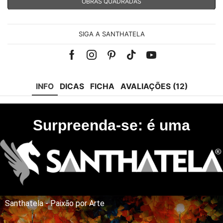
OBRAS QUADRADAS
SIGA A SANTHATELA
Facebook
Instagram
Pinterest
Tik-
Youtube
tok
INFO
DICAS
FICHA
AVALIAÇÕES (12)
Surpreenda-se: é uma
Santhatela - Paixão por Arte