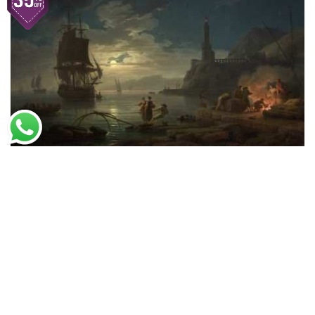
Claude Joseph Vernet
Cena da Costa ao Luar (1769)
A partir de
R$
55,40
R$
85,23