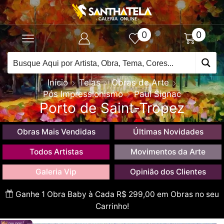
0
0
Início
Telas
Obras de Arte
Pós Impressionismo
Paul Signac
Porto de Saint-Tropez
Obras Mais Vendidas
Últimas Novidades
Todos Artistas
Movimentos da Arte
Galeria Vip
Opinião dos Clientes
Ganhe 1 Obra Baby à Cada R$ 299,00 em Obras no seu
Carrinho!