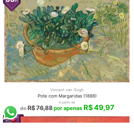
Vincent van Gogh
Pote com Margaridas (1888)
A partir de
R$
49,97
R$
76,88