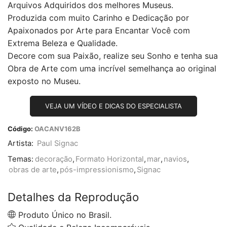
Arquivos Adquiridos dos melhores Museus.
Produzida com muito Carinho e Dedicação por
Apaixonados por Arte para Encantar Você com
Extrema Beleza e Qualidade.
Decore com sua Paixão, realize seu Sonho e tenha sua
Obra de Arte com uma incrível semelhança ao original
exposto no Museu.
VEJA UM VÍDEO E DICAS DO ESPECIALISTA
Código:
OACANV162B
Artista:
Paul Signac
Temas:
decoração
,
Formato Horizontal
,
mar
,
navios
,
obras de arte
,
pós-impressionismo
,
Signac
Detalhes da Reprodução
Produto Único no Brasil.