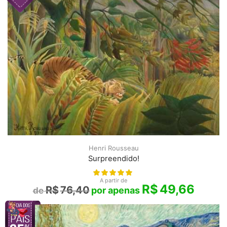
Henri Rousseau
Surpreendido!
A partir de
R$
49,66
R$
76,40