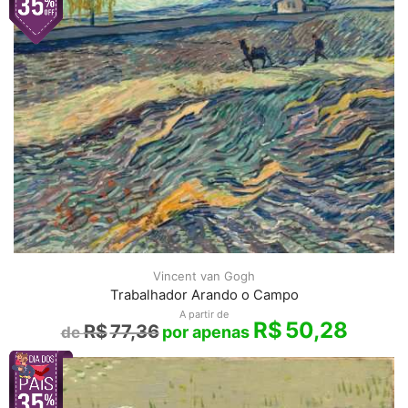
Vincent van Gogh
Trabalhador Arando o Campo
A partir de
R$
50,28
R$
77,36