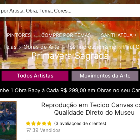
PINTORES
COMPRE POR TEMAS
SANTHATELA +
Telas
Obras de Arte
Pós Impressionismo
Paul G
Primavera Sagrada
Todos Artistas
Movimentos da Arte
he 1 Obra Baby à Cada R$ 299,00 em Obras no seu Car
Reprodução em Tecido Canvas 
Qualidade Direto do Museu
(
3
avaliações de clientes)
39
Vendidos