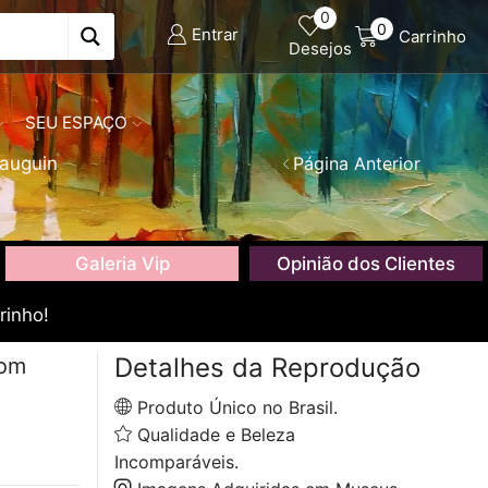
0
0
Entrar
Carrinho
Desejos
SEU ESPAÇO
auguin
Página Anterior
Galeria Vip
Opinião dos Clientes
rinho!
Detalhes da Reprodução
com
Produto Único no Brasil.
Qualidade e Beleza
Incomparáveis.