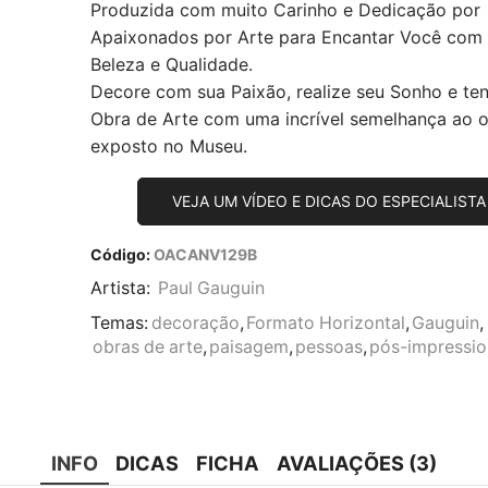
Produzida com muito Carinho e Dedicação por
Apaixonados por Arte para Encantar Você com
Beleza e Qualidade.
Decore com sua Paixão, realize seu Sonho e te
Obra de Arte com uma incrível semelhança ao or
exposto no Museu.
VEJA UM VÍDEO E DICAS DO ESPECIALISTA
Código:
OACANV129B
Artista:
Paul Gauguin
Temas:
decoração
,
Formato Horizontal
,
Gauguin
,
obras de arte
,
paisagem
,
pessoas
,
pós-impressi
INFO
DICAS
FICHA
AVALIAÇÕES (3)