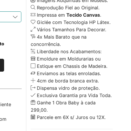
Imagens Adquiridas em Museus.
Reprodução Fiel ao Original.
Impressa em
Tecido Canvas
.
Giclée com Tecnologia HP Látex.
Vários Tamanhos Para Decorar.
4x Mais Barato que na
to
concorrência.
Liberdade nos Acabamentos:
Emoldure em Moldurarias ou
Estique em Chassis de Madeira.
Enviamos as telas enroladas.
4cm de borda branca extra.
Dispensa vidro de proteção.
Exclusiva Garantia pra Vida Toda.
Ganhe 1 Obra Baby à cada
iente
299,00.
Parcele em 6X s/ Juros ou 12X.
com