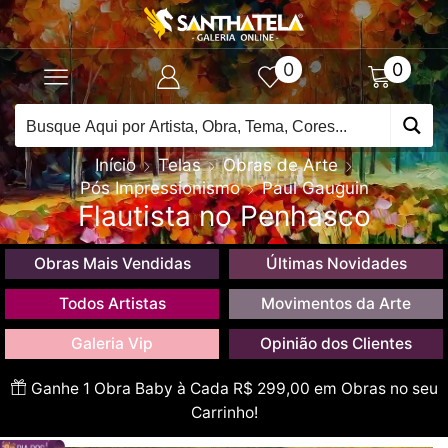
0
0
Início
Telas
Obras de Arte
Pós Impressionismo
Paul Gauguin
Flautista no Penhasco
Obras Mais Vendidas
Últimas Novidades
Todos Artistas
Movimentos da Arte
Galeria Vip
Opinião dos Clientes
Ganhe 1 Obra Baby à Cada R$ 299,00 em Obras no seu
Carrinho!