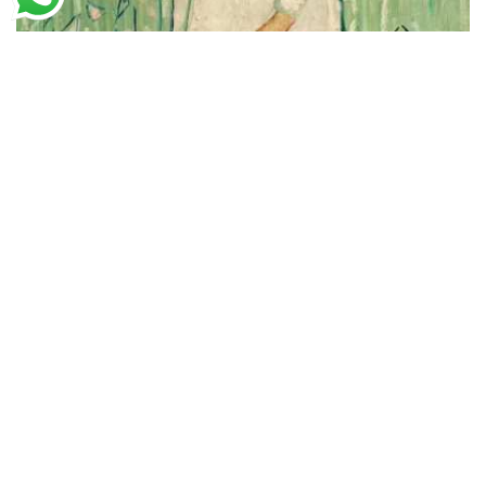
Vincent van Gogh
Menina de Branco (1890)
A partir de
R$
53,23
R$
81,89