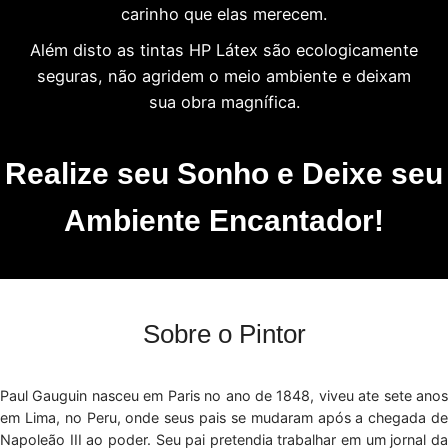
carinho que elas merecem.
Além disto as tintas HP Látex são ecologicamente
seguras, não agridem o meio ambiente e deixam
sua obra magnífica.
Realize seu Sonho e Deixe seu
Ambiente Encantador!
Sobre o Pintor
Paul Gauguin nasceu em Paris no ano de 1848, viveu ate sete anos
em Lima, no Peru, onde seus pais se mudaram após a chegada de
Napoleão III ao poder. Seu pai pretendia trabalhar em um jornal da