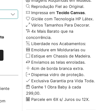
Imagens Adquiridas em Museus.
Reprodução Fiel ao Original.
Impressa em
Tecido Canvas
.
Giclée com Tecnologia HP Látex.
Vários Tamanhos Para Decorar.
4x Mais Barato que na
ito
concorrência.
Liberdade nos Acabamentos:
Emoldure em Moldurarias ou
Estique em Chassis de Madeira.
Enviamos as telas enroladas.
4cm de borda branca extra.
Dispensa vidro de proteção.
Exclusiva Garantia pra Vida Toda.
Ganhe 1 Obra Baby à cada
iente
299,00.
Parcele em 6X s/ Juros ou 12X.
com