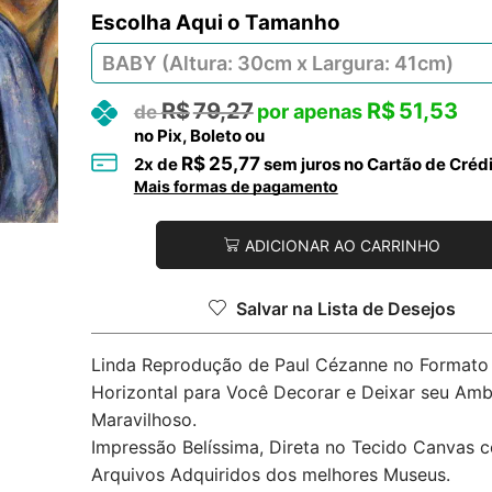
Tamanho
R$
79,27
R$
51,53
no Pix, Boleto ou
R$
25,77
2
x de
sem juros no Cartão de Créd
Mais formas de pagamento
ADICIONAR AO CARRINHO
Salvar na Lista de Desejos
Linda Reprodução de Paul Cézanne no Formato
Horizontal para Você Decorar e Deixar seu Amb
Maravilhoso.
Impressão Belíssima, Direta no Tecido Canvas 
Arquivos Adquiridos dos melhores Museus.