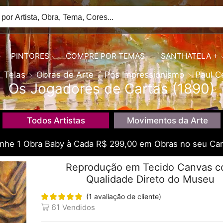
PINTORES
COMPRE POR TEMAS
SANTHATELA +
Telas
Obras de Arte
Pós Impressionismo
Paul C
Os Jogadores de Cartas (1890)
Todos Artistas
Movimentos da Arte
he 1 Obra Baby à Cada R$ 299,00 em Obras no seu Car
Reprodução em Tecido Canvas 
Qualidade Direto do Museu
(
1
avaliação de cliente)
61
Vendidos