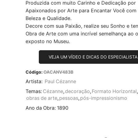
Produzida com muito Carinho e Dedicação por
Apaixonados por Arte para Encantar Você com
Beleza e Qualidade.
Decore com sua Paixão, realize seu Sonho e te
Obra de Arte com uma incrível semelhança ao or
exposto no Museu.
VEJA UM VÍDEO E DICAS DO ESPECIALISTA
Código:
OACANV483B
Artista:
Paul Cézanne
Temas:
Cézanne
,
decoração
,
Formato Horizontal
,
obras de arte
,
pessoas
,
pós-impressionismo
Ano da Obra:
1890