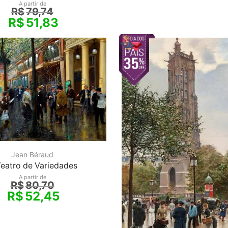
A partir de
R$
79,74
R$
51,83
Jean Béraud
eatro de Variedades
A partir de
R$
80,70
R$
52,45