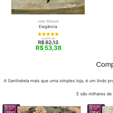
Jean Béraud
Elegância
A partir de
R$
82,13
R$
53,38
Comp
A Santhatela mais que uma simples loja, é um lindo pro
E são milhares de