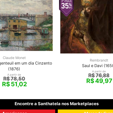
Claude Monet
Rembrandt
genteuil em um dia Cinzento
Saul e Davi (165
(1876)
A partir de
R$
76,88
A partir de
R$
78,50
R$
49,97
R$
51,02
Encontre a Santhatela nos Marketplaces