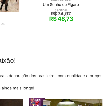
Um Sonho de Fígaro
A partir de
R$
74,97
R$
48,73
ues
ixão!
para a decoração dos brasileiros com qualidade e preços
 ainda mais longe!