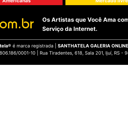
Americanas
Mercado livre
Os Artistas que Você Ama com
Serviço da Internet.
tela®
é marca registrada |
SANTHATELA GALERIA ONLINE
806.186/0001-10 | Rua Tiradentes, 618, Sala 201, Ijuí, RS -
ENCANTE-SE
ua Conta
Galeria Vip
idos
Opiniões Apaixonadas
thatela
Redes Sociais