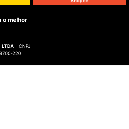
Shopee
 o melhor
 LTDA
- CNPJ
 98700-220
SAIBA MAIS
Sobre o Projeto
Informe-se
Todos Artistas