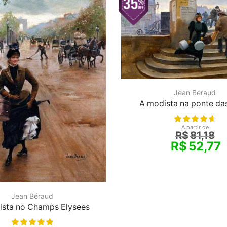
Jean Béraud
A modista na ponte das
A partir de
R$
81,18
R$
52,77
Jean Béraud
ista no Champs Elysees