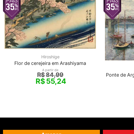
Hiroshige
Flor de cerejeira em Arashiyama
A partir de
R$
84,99
Ponte de Ar
R$
55,24