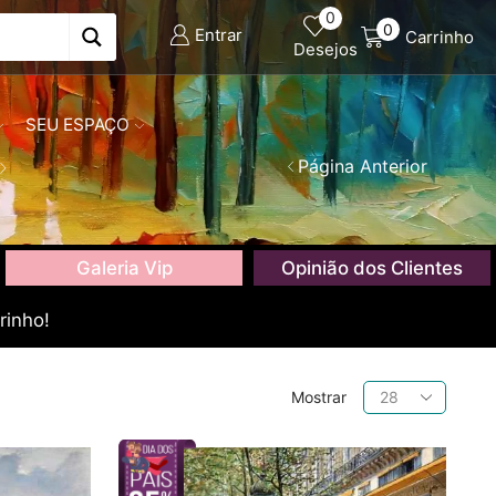
0
0
Entrar
Carrinho
Desejos
SEU ESPAÇO
Página Anterior
Galeria Vip
Opinião dos Clientes
rinho!
Produtos
Mostrar
por
página