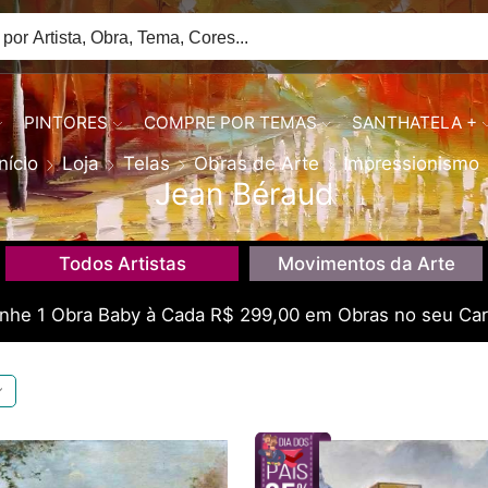
PINTORES
COMPRE POR TEMAS
SANTHATELA +
Início
Loja
Telas
Obras de Arte
Impressionismo
Jean Béraud
Todos Artistas
Movimentos da Arte
he 1 Obra Baby à Cada R$ 299,00 em Obras no seu Car