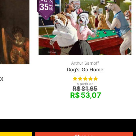
Arthur Sarnoff
Dog’s: Go Home
0)
A partir de
R$
81,65
R$
53,07