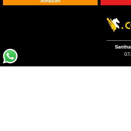
Amazon
Santha
07.
DESTAQUES
PRA VOCÊ
Destaques da Santhatela
Acesse s
Nossos Best Sellers
Seus Ped
Últimos Lançamentos
S.A.C San