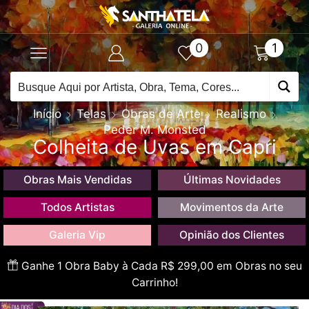
0
1
Início
Telas
Obras de Arte
Realismo
Peder M. Monsted
Colheita de Uvas em Capri
Obras Mais Vendidas
Últimas Novidades
Todos Artistas
Movimentos da Arte
Galeria Vip
Opinião dos Clientes
Ganhe 1 Obra Baby à Cada R$ 299,00 em Obras no seu
Carrinho!