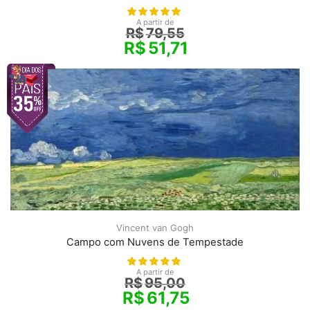
A partir de
R$
79,55
R$
51,71
Vincent van Gogh
Campo com Nuvens de Tempestade
A partir de
R$
95,00
R$
61,75