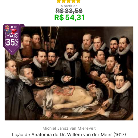
A partir de
R$
83,56
R$
54,31
Michiel Jansz van Mierevelt
Lição de Anatomia do Dr. Willem van der Meer (1617)