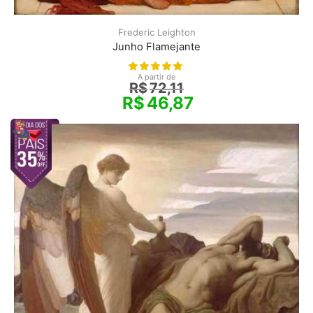
Frederic Leighton
Junho Flamejante
A partir de
R$
72,11
R$
46,87