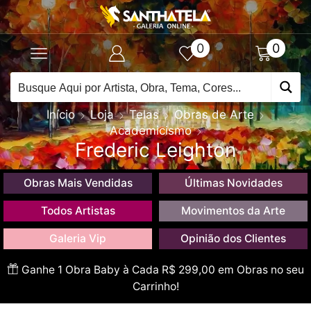
0
0
Início
Loja
Telas
Obras de Arte
Academicismo
Frederic Leighton
Obras Mais Vendidas
Últimas Novidades
Todos Artistas
Movimentos da Arte
Galeria Vip
Opinião dos Clientes
Ganhe 1 Obra Baby à Cada R$ 299,00 em Obras no seu
Carrinho!