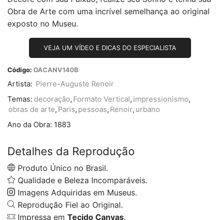
Obra de Arte com uma incrível semelhança ao original
exposto no Museu.
VEJA UM VÍDEO E DICAS DO ESPECIALISTA
Código:
OACANV140B
Artista:
Pierre-Auguste Renoir
Temas:
decoração
,
Formato Vertical
,
impressionismo
,
obras de arte
,
Paris
,
pessoas
,
Renoir
,
urbano
Ano da Obra:
1883
Detalhes da Reprodução
Produto Único no Brasil.
Qualidade e Beleza Incomparáveis.
Imagens Adquiridas em Museus.
Reprodução Fiel ao Original.
Impressa em
Tecido Canvas
.