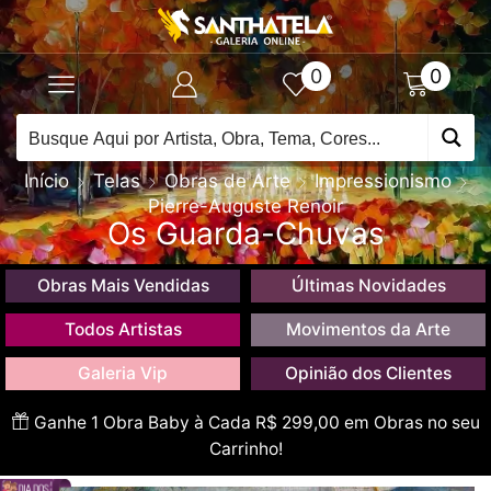
0
0
Início
Telas
Obras de Arte
Impressionismo
Pierre-Auguste Renoir
Os Guarda-Chuvas
Obras Mais Vendidas
Últimas Novidades
Todos Artistas
Movimentos da Arte
Galeria Vip
Opinião dos Clientes
Ganhe 1 Obra Baby à Cada R$ 299,00 em Obras no seu
Carrinho!