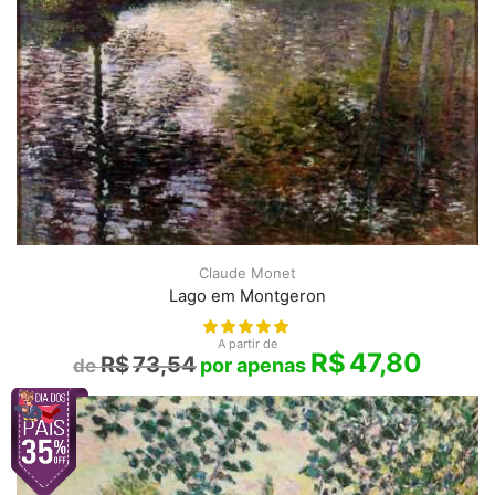
Claude Monet
Lago em Montgeron
A partir de
R$
47,80
R$
73,54