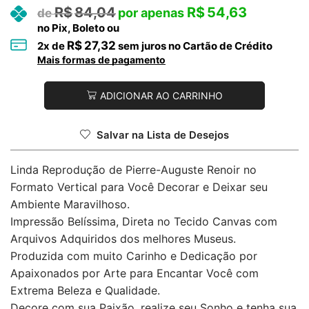
R$
84,04
R$
54,63
no Pix, Boleto ou
R$
27,32
2
x de
sem juros no Cartão de Crédito
Mais formas de pagamento
ADICIONAR AO CARRINHO
Salvar na Lista de Desejos
Linda Reprodução de Pierre-Auguste Renoir no
Formato Vertical para Você Decorar e Deixar seu
Ambiente Maravilhoso.
Impressão Belíssima, Direta no Tecido Canvas com
Arquivos Adquiridos dos melhores Museus.
Produzida com muito Carinho e Dedicação por
Apaixonados por Arte para Encantar Você com
Extrema Beleza e Qualidade.
Decore com sua Paixão, realize seu Sonho e tenha sua