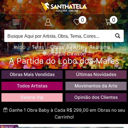
0
0
Início
Telas
Obras de Arte
Realismo
Montague Dawson
A Partida do Lobo dos Mares
Obras Mais Vendidas
Últimas Novidades
Todos Artistas
Movimentos da Arte
Galeria Vip
Opinião dos Clientes
Ganhe 1 Obra Baby à Cada R$ 299,00 em Obras no seu
Carrinho!