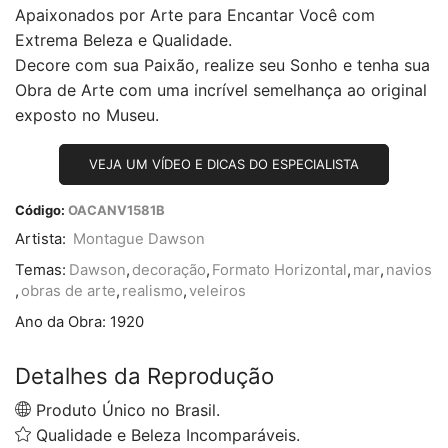
Apaixonados por Arte para Encantar Você com
Extrema Beleza e Qualidade.
Decore com sua Paixão, realize seu Sonho e tenha sua
Obra de Arte com uma incrível semelhança ao original
exposto no Museu.
VEJA UM VÍDEO E DICAS DO ESPECIALISTA
Código:
OACANV1581B
Artista:
Montague Dawson
Temas:
Dawson
,
decoração
,
Formato Horizontal
,
mar
,
navios
,
obras de arte
,
realismo
,
veleiros
Ano da Obra:
1920
Detalhes da Reprodução
Produto Único no Brasil.
Qualidade e Beleza Incomparáveis.