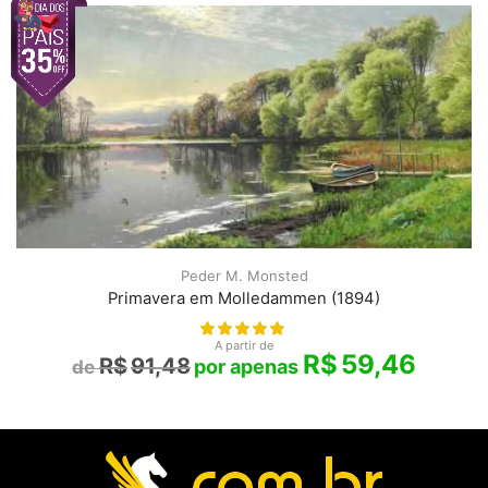
Peder M. Monsted
Primavera em Molledammen (1894)
A partir de
R$
59,46
R$
91,48