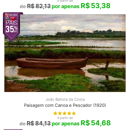
A partir de
R$
53,38
R$
82,13
João Batista da Costa
Paisagem com Canoa e Pescador (1920)
A partir de
R$
54,68
R$
84,13