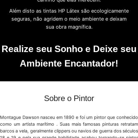
Além disto as tintas HP Látex são ecologicamente
seguras, não agridem o meio ambiente e deixam
sua obra magnífica.
Realize seu Sonho e Deixe seu
Ambiente Encantador!
Sobre o Pintor
Montague Dawson nasceu em 1890 e foi um pintor que conhecido
como um artista marítimo . Suas mais famosas pinturas retratam
barcos a vela, geralmente clippers ou navios de guerra dos séculos
18 e 19 e pela sua grande habilidade acabou tornando-se pintor