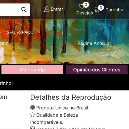
0
0
Entrar
Carrinho
Desejos
SEU ESPAÇO
gelo
Página Anterior
Galeria Vip
Opinião dos Clientes
rinho!
Detalhes da Reprodução
com
Produto Único no Brasil.
Qualidade e Beleza
Incomparáveis.