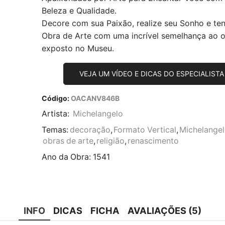
Beleza e Qualidade.
Decore com sua Paixão, realize seu Sonho e te
Obra de Arte com uma incrível semelhança ao or
exposto no Museu.
VEJA UM VÍDEO E DICAS DO ESPECIALISTA
Código:
OACANV846B
Artista:
Michelangelo
Temas:
decoração
,
Formato Vertical
,
Michelange
obras de arte
,
religião
,
renascimento
Ano da Obra:
1541
INFO
DICAS
FICHA
AVALIAÇÕES (5)