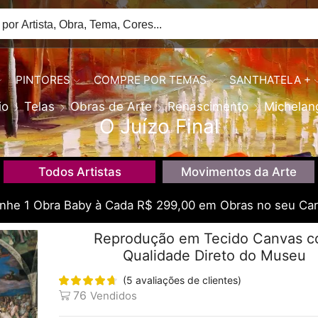
PINTORES
COMPRE POR TEMAS
SANTHATELA +
io
Telas
Obras de Arte
Renascimento
Michelan
O Juízo Final
Todos Artistas
Movimentos da Arte
he 1 Obra Baby à Cada R$ 299,00 em Obras no seu Car
Reprodução em Tecido Canvas 
Qualidade Direto do Museu
(
5
avaliações de clientes)
76
Vendidos