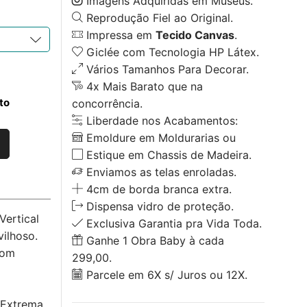
Imagens Adquiridas em Museus.
Reprodução Fiel ao Original.
Impressa em
Tecido Canvas
.
Giclée com Tecnologia HP Látex.
Vários Tamanhos Para Decorar.
4x Mais Barato que na
to
concorrência.
Liberdade nos Acabamentos:
Emoldure em Moldurarias ou
Estique em Chassis de Madeira.
Enviamos as telas enroladas.
4cm de borda branca extra.
Dispensa vidro de proteção.
ertical
Exclusiva Garantia pra Vida Toda.
ilhoso.
Ganhe 1 Obra Baby à cada
com
299,00.
Parcele em 6X s/ Juros ou 12X.
 Extrema