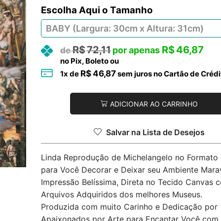
Tamanho
R$
72,11
R$
46,87
no Pix, Boleto ou
R$
46,87
1
x de
sem juros no Cartão de Crédi
ADICIONAR AO CARRINHO
Salvar na Lista de Desejos
Linda Reprodução de Michelangelo no Formato V
para Você Decorar e Deixar seu Ambiente Marav
Impressão Belíssima, Direta no Tecido Canvas 
Arquivos Adquiridos dos melhores Museus.
Produzida com muito Carinho e Dedicação por
Apaixonados por Arte para Encantar Você com