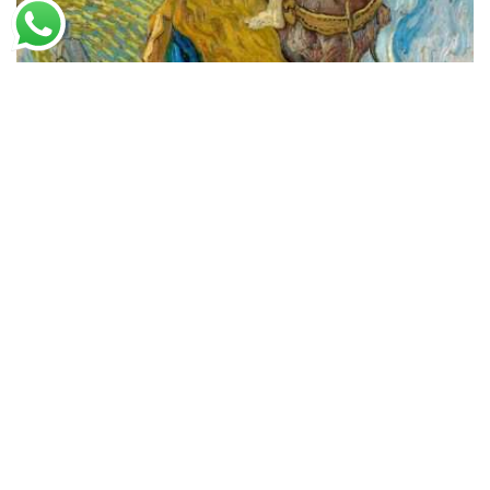
Vincent van Gogh
O Bom Samaritano
A partir de
R$
49,66
R$
76,40