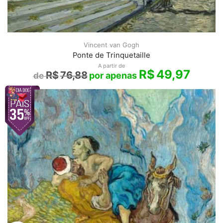
Vincent van Gogh
Ponte de Trinquetaille
A partir de
R$
49,97
R$
76,88