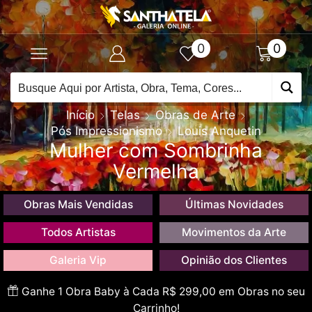
0
0
Início
Telas
Obras de Arte
Pós Impressionismo
Louis Anquetin
Mulher com Sombrinha
Vermelha
Obras Mais Vendidas
Últimas Novidades
Todos Artistas
Movimentos da Arte
Galeria Vip
Opinião dos Clientes
Ganhe 1 Obra Baby à Cada R$ 299,00 em Obras no seu
Carrinho!