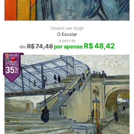
Vincent van Gogh
O Escolar
A partir de
R$
48,42
R$
74,49