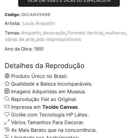
VEJA UM VÍDEO E DICAS DO ESPECIALISTA
Código:
OACANV999B
Artista:
Louis Anquetin
Temas:
Anquetin
,
decoração
,
Formato Vertical
,
mulheres
,
obras de arte
,
pós-impressionismo
Ano da Obra:
1891
Detalhes da Reprodução
Produto Único no Brasil.
Qualidade e Beleza Incomparáveis.
Imagens Adquiridas em Museus.
Reprodução Fiel ao Original.
Impressa em
Tecido Canvas
.
Giclée com Tecnologia HP Látex.
Vários Tamanhos Para Decorar.
4x Mais Barato que na concorrência.
Liberdade nos Acabamentos: