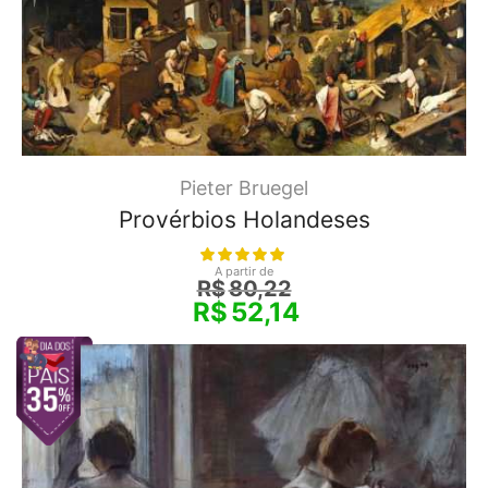
Pieter Bruegel
Provérbios Holandeses
A partir de
R$
80,22
R$
52,14