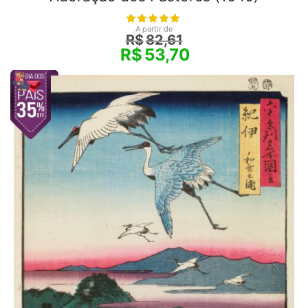
A partir de
R$
82,61
R$
53,70