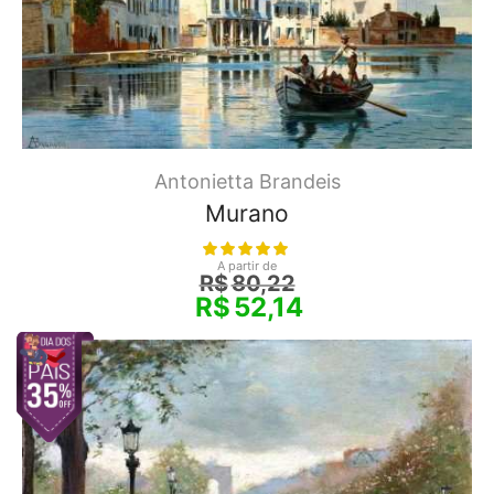
Antonietta Brandeis
Murano
A partir de
R$
80,22
R$
52,14