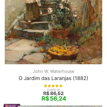
John W. Waterhouse
O Jardim das Laranjas (1882)
A partir de
R$
86,52
R$
56,24