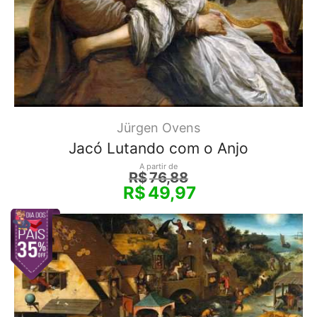
Jürgen Ovens
Jacó Lutando com o Anjo
A partir de
R$
76,88
R$
49,97