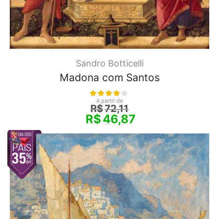
Sandro Botticelli
Madona com Santos
A partir de
R$
72,11
R$
46,87