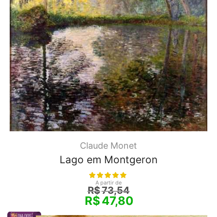
Claude Monet
Lago em Montgeron
A partir de
R$
73,54
R$
47,80