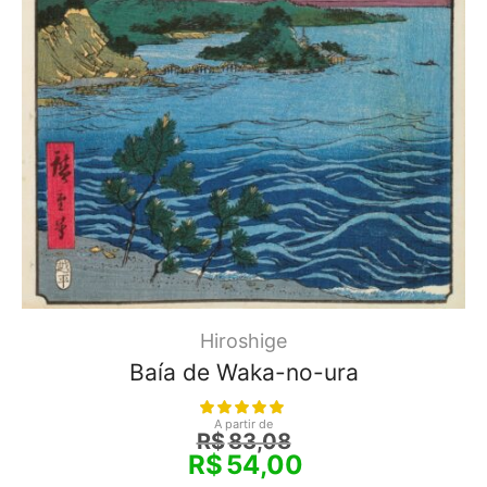
Hiroshige
Baía de Waka-no-ura
A partir de
R$
83,08
R$
54,00