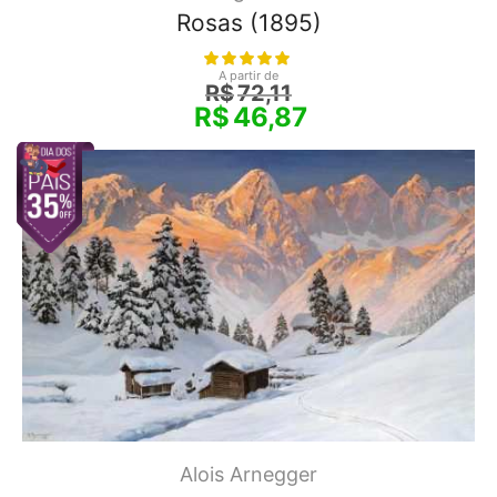
Rosas (1895)
A partir de
R$
72,11
R$
46,87
Alois Arnegger