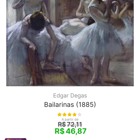
Edgar Degas
Bailarinas (1885)
A partir de
R$
72,11
R$
46,87