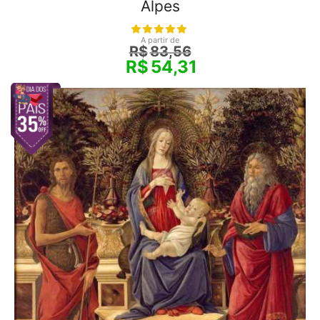
Alpes
A partir de
R$
83,56
R$
54,31