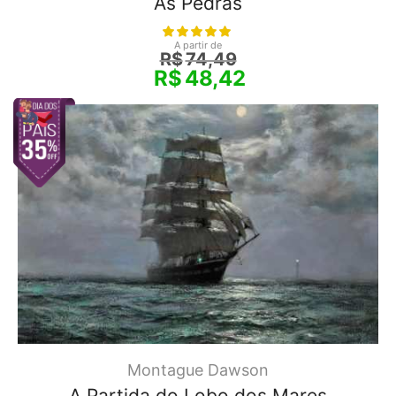
As Pedras
A partir de
R$
74,49
R$
48,42
Montague Dawson
A Partida do Lobo dos Mares