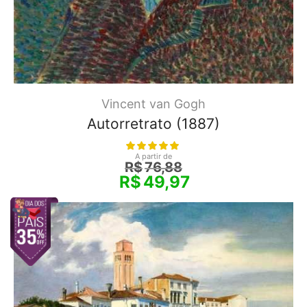
Vincent van Gogh
Autorretrato (1887)
A partir de
R$
76,88
R$
49,97