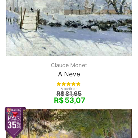
Claude Monet
A Neve
A partir de
R$
81,65
R$
53,07