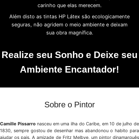
carinho que elas merecem.
Além disto as tintas HP Látex são ecologicamente
seguras, não agridem o meio ambiente e deixam
sua obra magnífica.
Realize seu Sonho e Deixe seu
Ambiente Encantador!
Sobre o Pintor
Camille Pissarro
nasceu em uma ilha do Caribe, em 10 de julho d
1830, sempre gostou de desenhar mas abandonou o habito para
ajudar os pais. A amizade de Fritz Melbye, um pintor dinamarquês