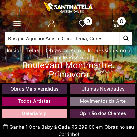
0
0
Início
Telas
Obras de Arte
Impressionismo
Camille Pissarro
Boulevard Montmartre.
Primavera
Obras Mais Vendidas
Últimas Novidades
Todos Artistas
Movimentos da Arte
Galeria Vip
Opinião dos Clientes
Ganhe 1 Obra Baby à Cada R$ 299,00 em Obras no seu
Carrinho!