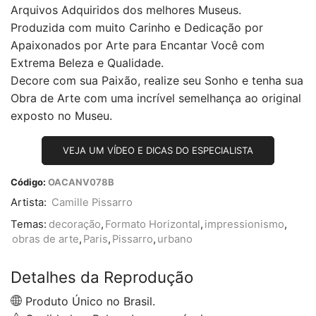
Arquivos Adquiridos dos melhores Museus.
Produzida com muito Carinho e Dedicação por
Apaixonados por Arte para Encantar Você com
Extrema Beleza e Qualidade.
Decore com sua Paixão, realize seu Sonho e tenha sua
Obra de Arte com uma incrível semelhança ao original
exposto no Museu.
VEJA UM VÍDEO E DICAS DO ESPECIALISTA
Código:
OACANV078B
Artista:
Camille Pissarro
Temas:
decoração
,
Formato Horizontal
,
impressionismo
,
obras de arte
,
Paris
,
Pissarro
,
urbano
Detalhes da Reprodução
Produto Único no Brasil.