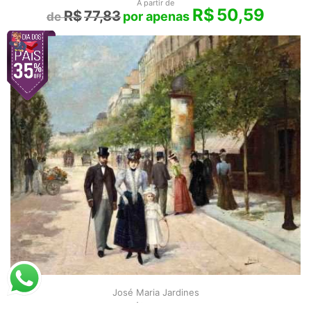
A partir de
R$
50,59
R$
77,83
José Maria Jardines
Família Francesa