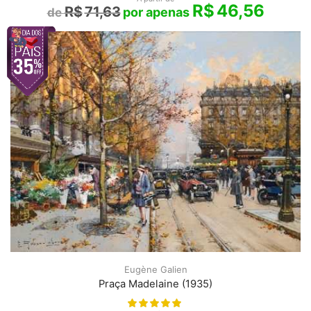
R$
46,56
R$
71,63
Eugène Galien
Praça Madelaine (1935)