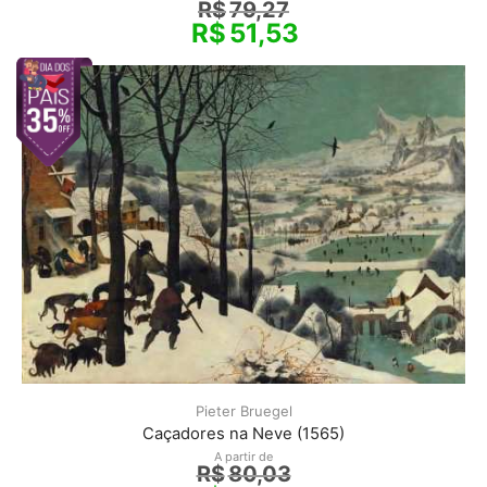
R$
79,27
R$
51,53
Pieter Bruegel
Caçadores na Neve (1565)
A partir de
R$
80,03