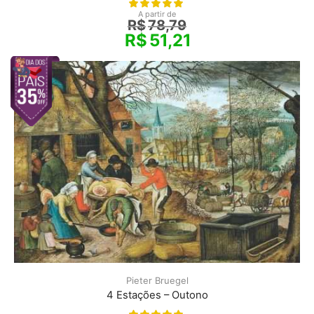
A partir de
R$
78,79
R$
51,21
Pieter Bruegel
4 Estações – Outono