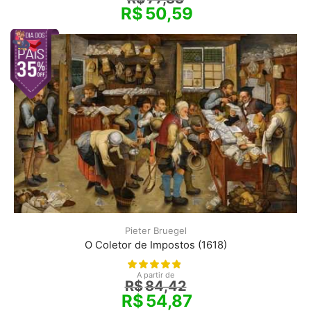
R$
50,59
Pieter Bruegel
O Coletor de Impostos (1618)
A partir de
R$
84,42
R$
54,87