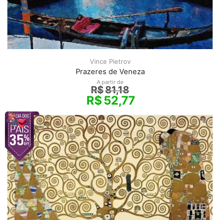
Vince Pietrov
Prazeres de Veneza
A partir de
R$
81,18
R$
52,77