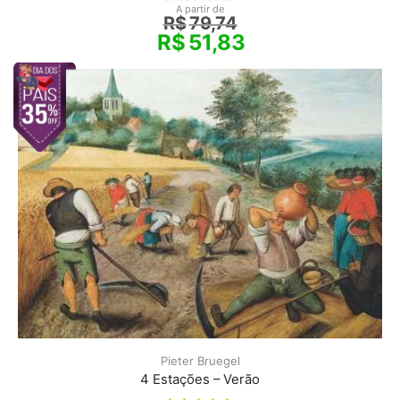
A partir de
R$
79,74
R$
51,83
Pieter Bruegel
4 Estações – Verão