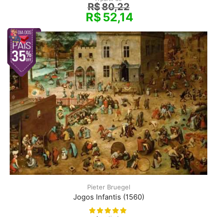
R$
80,22
R$
52,14
Pieter Bruegel
Jogos Infantis (1560)