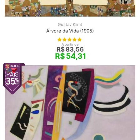
Gustav Klimt
Árvore da Vida (1905)
A partir de
R$
83,56
R$
54,31