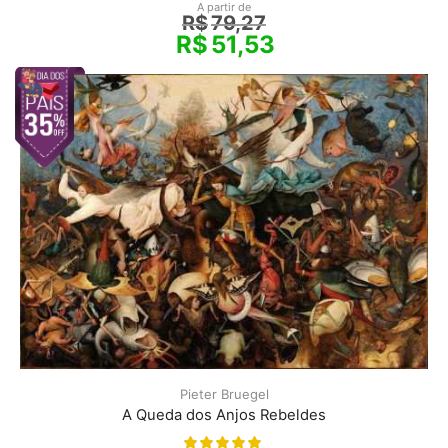
A partir de
R$
79,27
R$
51,53
Pieter Bruegel
A Queda dos Anjos Rebeldes