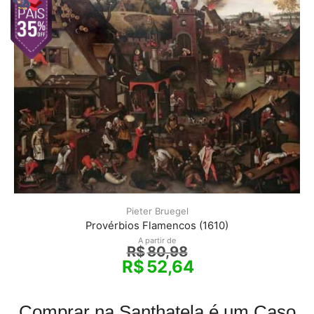
Pieter Bruegel
Provérbios Flamencos (1610)
A partir de
R$
80,98
R$
52,64
Comprar na Santhatela é um Caso