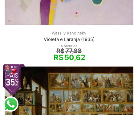
Wassily Kandinsky
Violeta e Laranja (1935)
A partir de
R$
77,88
R$
50,62