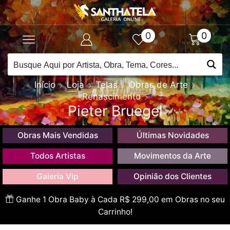
0
0
Início
Loja
Telas
Obras de Arte
Renascimento
Pieter Bruegel
Obras Mais Vendidas
Últimas Novidades
Todos Artistas
Movimentos da Arte
Galeria Vip
Opinião dos Clientes
Ganhe 1 Obra Baby à Cada R$ 299,00 em Obras no seu
Carrinho!