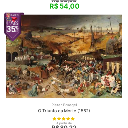
R$
83,08
R$
54,00
Pieter Bruegel
O Triunfo da Morte (1562)
A partir de
R$
80,22