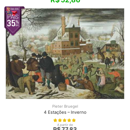
Pieter Bruegel
4 Estações – Inverno
A partir de
R$
77,83