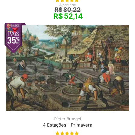
A partir de
R$
80,22
R$
52,14
Pieter Bruegel
4 Estações – Primavera