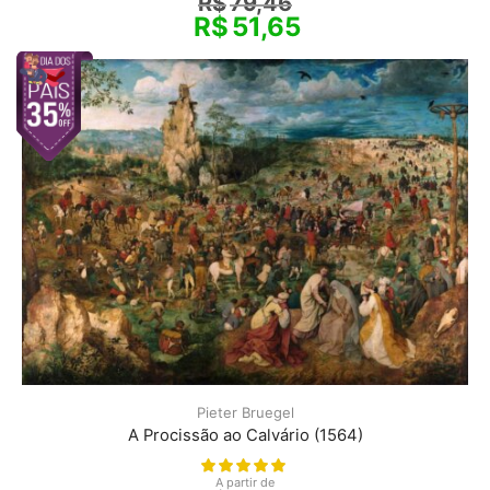
R$
79,46
R$
51,65
Pieter Bruegel
A Procissão ao Calvário (1564)
A partir de