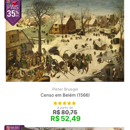
Pieter Bruegel
Censo em Belém (1566)
A partir de
R$
80,75
R$
52,49