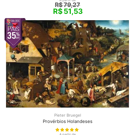
A partir de
R$
79,27
R$
51,53
Pieter Bruegel
Provérbios Holandeses
A partir de