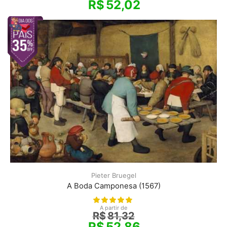
R$
52,02
Pieter Bruegel
A Boda Camponesa (1567)
A partir de
R$
81,32
R$
52,86