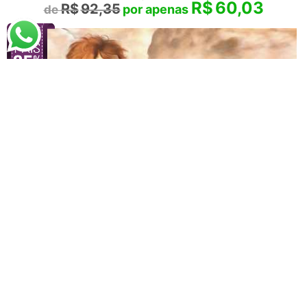
R$
60,03
R$
92,35
Vince Pietrov
Anjos da Sistina (2014)
A partir de
R$
63,93
R$
98,36