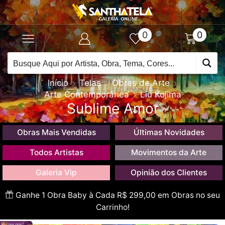
0
0
Início
Telas
Obras de Arte
Arte Contemporânea
Liu Kojima
Sublime Amor
Obras Mais Vendidas
Últimas Novidades
Todos Artistas
Movimentos da Arte
Galeria Vip
Opinião dos Clientes
Ganhe 1 Obra Baby à Cada R$ 299,00 em Obras no seu
Carrinho!