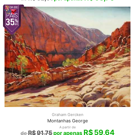
Graham Gercken
Montanhas George
A partir de
R$
59,64
R$
91,75