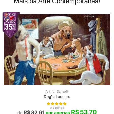
Mais da Arte Contemporânea!
Arthur Sarnoff
Dog’s: Loosers
A partir de
R$
53,70
R$
82,61