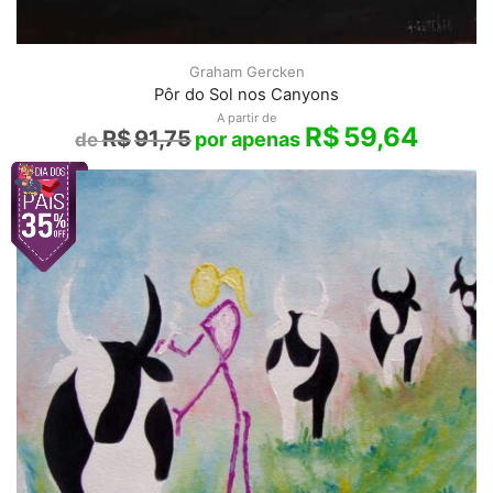
Graham Gercken
Pôr do Sol nos Canyons
A partir de
R$
59,64
R$
91,75