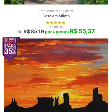
Francesco Mangialardi
Casa em Mileto
A partir de
R$
55,37
R$
85,19