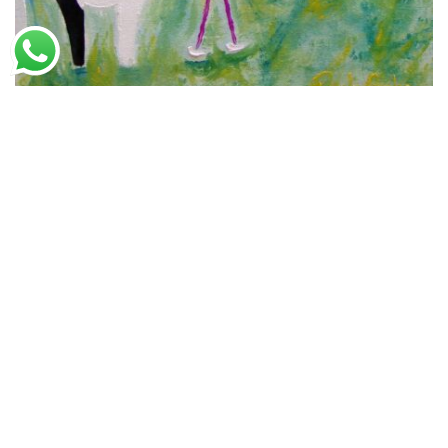
Paulo Gobo
Veterinária
A partir de
R$
56,80
R$
87,38