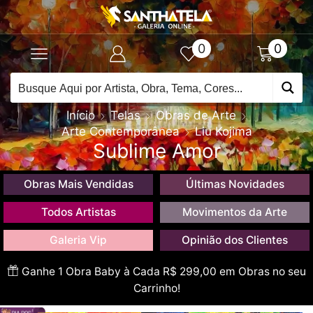
0
0
Início
Telas
Obras de Arte
Arte Contemporânea
Liu Kojima
Sublime Amor
Obras Mais Vendidas
Últimas Novidades
Todos Artistas
Movimentos da Arte
Galeria Vip
Opinião dos Clientes
Ganhe 1 Obra Baby à Cada R$ 299,00 em Obras no seu
Carrinho!