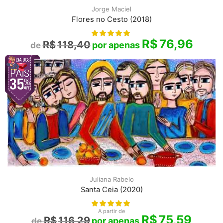
Jorge Maciel
Flores no Cesto (2018)
R$
76,96
R$
118,40
Juliana Rabelo
Santa Ceia (2020)
A partir de
R$
75,59
R$
116,29