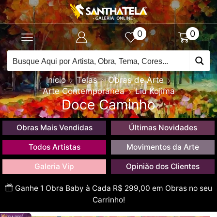
0
0
Início
Telas
Obras de Arte
Arte Contemporânea
Liu Kojima
Doce Caminho
Obras Mais Vendidas
Últimas Novidades
Todos Artistas
Movimentos da Arte
Galeria Vip
Opinião dos Clientes
Ganhe 1 Obra Baby à Cada R$ 299,00 em Obras no seu
Carrinho!