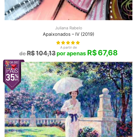
Juliana Rabelo
Apaixonados – IV (2019)
A partir de
R$
67,68
R$
104,13