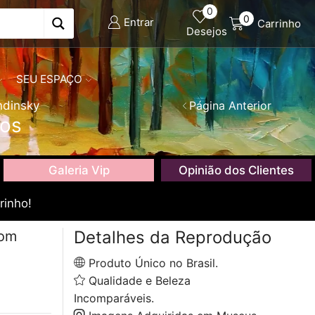
0
0
Entrar
Carrinho
Desejos
SEU ESPAÇO
ndinsky
Página Anterior
cos
Galeria Vip
Opinião dos Clientes
rinho!
Detalhes da Reprodução
com
Produto Único no Brasil.
Qualidade e Beleza
Incomparáveis.