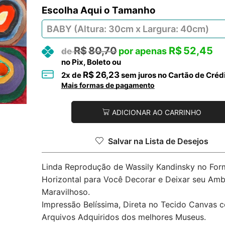
Tamanho
R$
80,70
R$
52,45
no Pix, Boleto ou
R$
26,23
2
x de
sem juros no Cartão de Créd
Mais formas de pagamento
ADICIONAR AO CARRINHO
Salvar na Lista de Desejos
Linda Reprodução de Wassily Kandinsky no For
Horizontal para Você Decorar e Deixar seu Amb
Maravilhoso.
Impressão Belíssima, Direta no Tecido Canvas 
Arquivos Adquiridos dos melhores Museus.