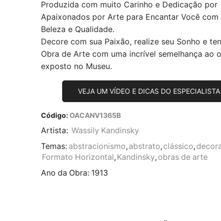
Produzida com muito Carinho e Dedicação por
Apaixonados por Arte para Encantar Você com
Beleza e Qualidade.
Decore com sua Paixão, realize seu Sonho e te
Obra de Arte com uma incrível semelhança ao or
exposto no Museu.
VEJA UM VÍDEO E DICAS DO ESPECIALISTA
Código:
OACANV1365B
Artista:
Wassily Kandinsky
Temas:
abstracionismo
,
abstrato
,
clássico
,
decor
Formato Horizontal
,
Kandinsky
,
obras de arte
Ano da Obra:
1913