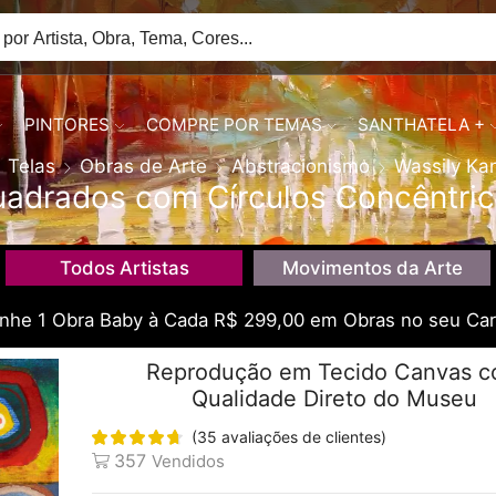
PINTORES
COMPRE POR TEMAS
SANTHATELA +
Telas
Obras de Arte
Abstracionismo
Wassily Ka
adrados com Círculos Concêntri
Todos Artistas
Movimentos da Arte
he 1 Obra Baby à Cada R$ 299,00 em Obras no seu Car
Reprodução em Tecido Canvas 
Qualidade Direto do Museu
(
35
avaliações de clientes)
357
Vendidos