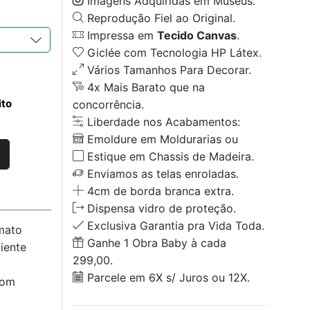
Imagens Adquiridas em Museus.
Reprodução Fiel ao Original.
Impressa em
Tecido Canvas
.
Giclée com Tecnologia HP Látex.
Vários Tamanhos Para Decorar.
4x Mais Barato que na
ito
concorrência.
Liberdade nos Acabamentos:
Emoldure em Moldurarias ou
Estique em Chassis de Madeira.
Enviamos as telas enroladas.
4cm de borda branca extra.
Dispensa vidro de proteção.
Exclusiva Garantia pra Vida Toda.
mato
Ganhe 1 Obra Baby à cada
iente
299,00.
Parcele em 6X s/ Juros ou 12X.
com