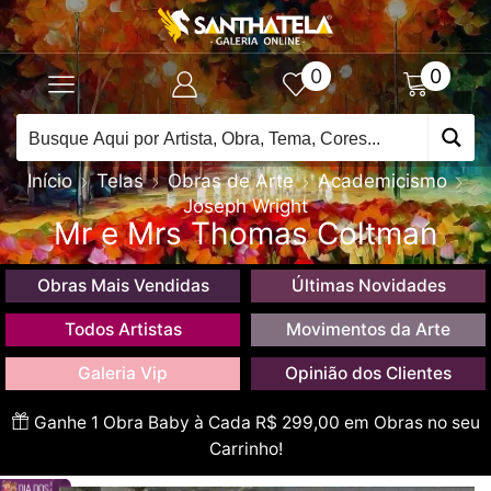
0
0
Início
Telas
Obras de Arte
Academicismo
Joseph Wright
Mr e Mrs Thomas Coltman
Obras Mais Vendidas
Últimas Novidades
Todos Artistas
Movimentos da Arte
Galeria Vip
Opinião dos Clientes
Ganhe 1 Obra Baby à Cada R$ 299,00 em Obras no seu
Carrinho!