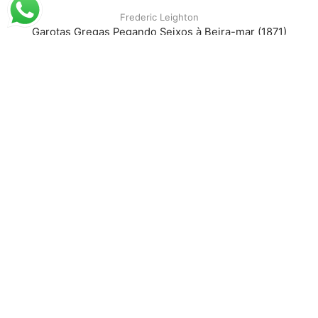
Frederic Leighton
Garotas Gregas Pegando Seixos à Beira-mar (1871)
A partir de
R$
54,75
R$
84,23