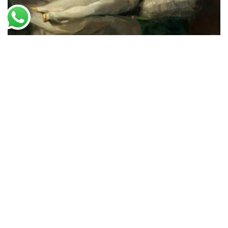
Francisco de Goya
A Maja Vestida
A partir de
R$
94,06
R$
61,14
Encontre a Santhatela nos Marketplaces
Amazon
Americanas
Mercado livre
Shopee