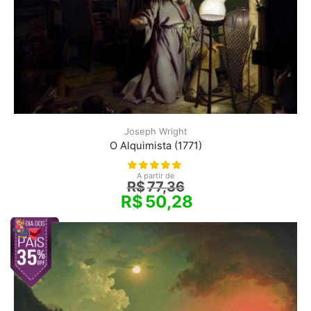
Joseph Wright
O Alquimista (1771)
A partir de
R$
77,36
R$
50,28