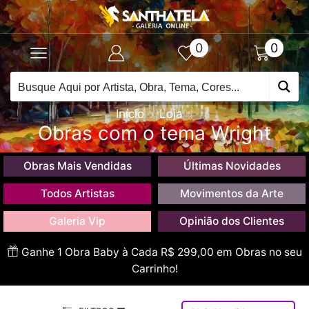
0
0
Início
Loja
Obras com o tema Wright
Obras Mais Vendidas
Últimas Novidades
Todos Artistas
Movimentos da Arte
Galeria Vip
Opinião dos Clientes
Ganhe 1 Obra Baby à Cada R$ 299,00 em Obras no seu
Carrinho!