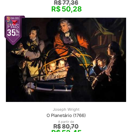
R$
77,36
R$
50,28
Joseph Wright
O Planetário (1766)
A partir de
R$
80,70