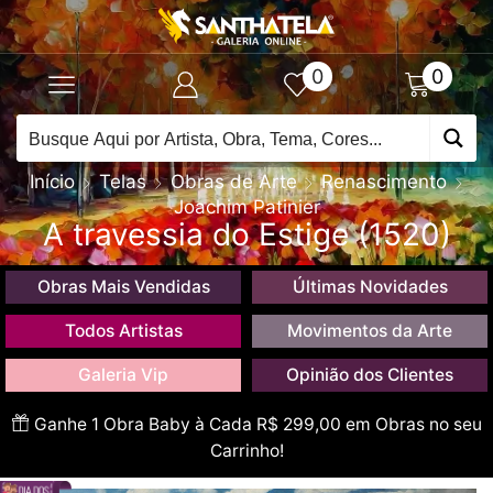
0
0
Início
Telas
Obras de Arte
Renascimento
Joachim Patinier
A travessia do Estige (1520)
Obras Mais Vendidas
Últimas Novidades
Todos Artistas
Movimentos da Arte
Galeria Vip
Opinião dos Clientes
Ganhe 1 Obra Baby à Cada R$ 299,00 em Obras no seu
Carrinho!