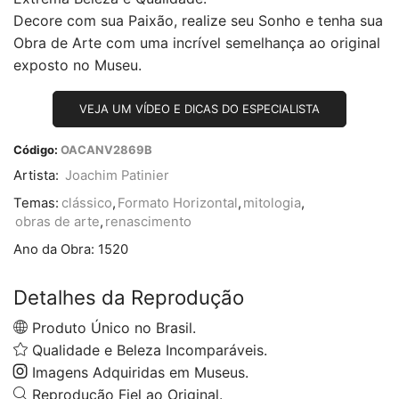
Decore com sua Paixão, realize seu Sonho e tenha sua
Obra de Arte com uma incrível semelhança ao original
exposto no Museu.
VEJA UM VÍDEO E DICAS DO ESPECIALISTA
Código:
OACANV2869B
Artista:
Joachim Patinier
Temas:
clássico
,
Formato Horizontal
,
mitologia
,
obras de arte
,
renascimento
Ano da Obra:
1520
Detalhes da Reprodução
Produto Único no Brasil.
Qualidade e Beleza Incomparáveis.
Imagens Adquiridas em Museus.
Reprodução Fiel ao Original.