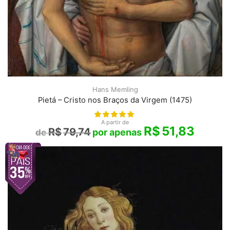
Hans Memling
Pietá – Cristo nos Braços da Virgem (1475)
A partir de
R$
51,83
R$
79,74