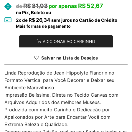
R$
81,03
R$
52,67
no Pix, Boleto ou
R$
26,34
2
x de
sem juros no Cartão de Crédito
Mais formas de pagamento
ADICIONAR AO CARRINHO
Salvar na Lista de Desejos
Linda Reprodução de Jean-Hippolyte Flandrin no
Formato Vertical para Você Decorar e Deixar seu
Ambiente Maravilhoso.
Impressão Belíssima, Direta no Tecido Canvas com
Arquivos Adquiridos dos melhores Museus.
Produzida com muito Carinho e Dedicação por
Apaixonados por Arte para Encantar Você com
Extrema Beleza e Qualidade.
Decore com sua Paixão, realize seu Sonho e tenha sua