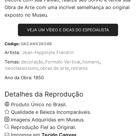
Obra de Arte com uma incrível semelhança ao original
exposto no Museu.
VEJA UM VÍDEO E DICAS DO ESPECIALISTA
Código:
OACANV2834B
Artista:
Jean-Hippolyte Flandrin
Temas:
decoração
,
Formato Vertical
,
homens
,
neoclassicismo
,
obras de arte
,
retratos
Ano da Obra:
1850
Detalhes da Reprodução
Produto Único no Brasil.
Qualidade e Beleza Incomparáveis.
Imagens Adquiridas em Museus.
Reprodução Fiel ao Original.
Impressa em
Tecido Canvas
.