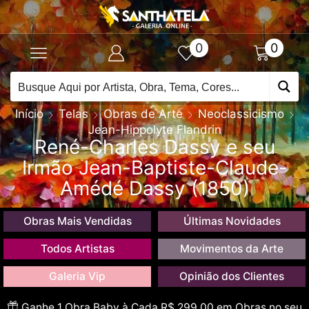
0
0
Início
Telas
Obras de Arte
Neoclassicismo
Jean-Hippolyte Flandrin
René-Charles Dassy e seu
Irmão Jean-Baptiste-Claude-
Amédé Dassy (1850)
Obras Mais Vendidas
Últimas Novidades
Todos Artistas
Movimentos da Arte
Galeria Vip
Opinião dos Clientes
Ganhe 1 Obra Baby à Cada R$ 299,00 em Obras no seu