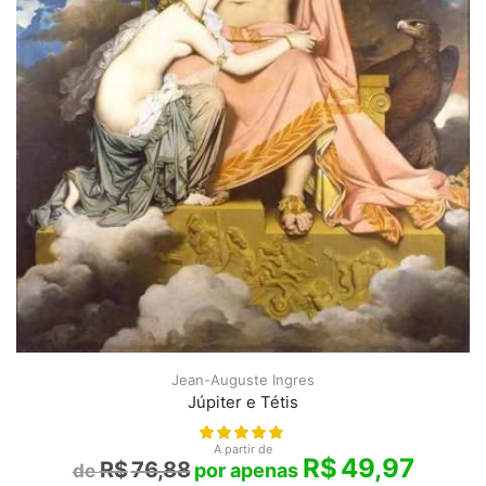
Jean-Auguste Ingres
Júpiter e Tétis
A partir de
R$
49,97
R$
76,88