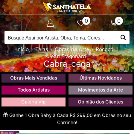
0
0
Início
Telas
Obras de Arte
Rococó
Jean Fragonard
Cabra-cega
Obras Mais Vendidas
Últimas Novidades
Todos Artistas
Movimentos da Arte
Galeria Vip
Opinião dos Clientes
Ganhe 1 Obra Baby à Cada R$ 299,00 em Obras no seu
Carrinho!