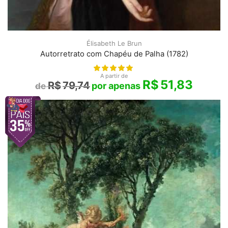
Élisabeth Le Brun
Autorretrato com Chapéu de Palha (1782)
A partir de
R$
51,83
R$
79,74