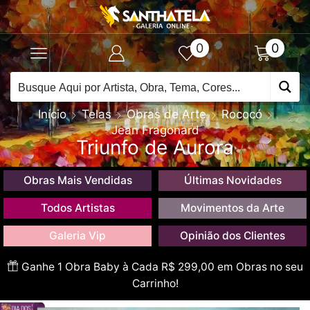
0
0
Início
Telas
Obras de Arte
Rococó
Jean Fragonard
Triunfo de Aurora
Obras Mais Vendidas
Últimas Novidades
Todos Artistas
Movimentos da Arte
Galeria Vip
Opinião dos Clientes
Ganhe 1 Obra Baby à Cada R$ 299,00 em Obras no seu
Carrinho!