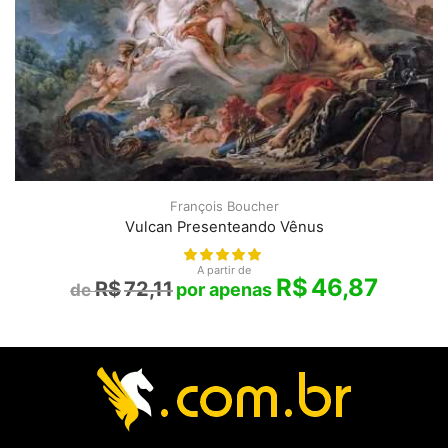
François Boucher
Vulcan Presenteando Vênus
A partir de
R$
46,87
R$
72,11