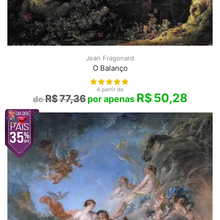
Jean Fragonard
O Balanço
A partir de
R$
50,28
R$
77,36