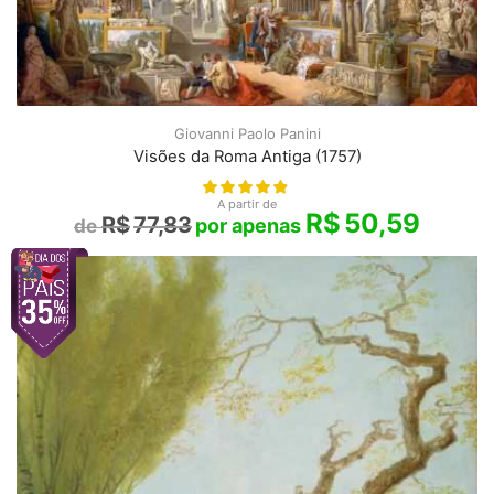
Giovanni Paolo Panini
Visões da Roma Antiga (1757)
A partir de
R$
50,59
R$
77,83