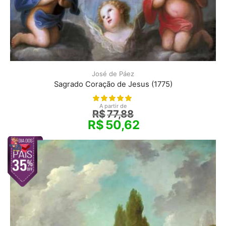
José de Páez
Sagrado Coração de Jesus (1775)
A partir de
R$
77,88
R$
50,62