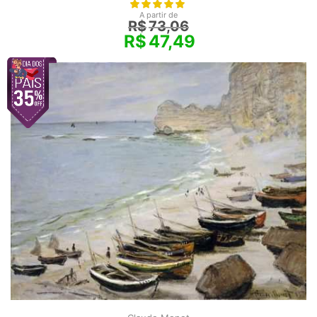
A partir de
R$
73,06
R$
47,49