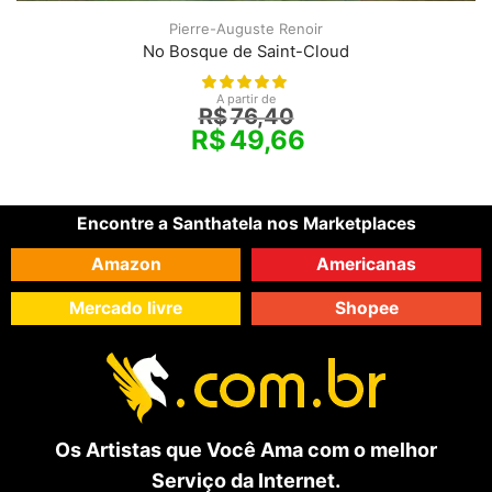
Pierre-Auguste Renoir
No Bosque de Saint-Cloud
A partir de
R$
76,40
R$
49,66
Encontre a Santhatela nos Marketplaces
Amazon
Americanas
Mercado livre
Shopee
Os Artistas que Você Ama com o melhor
Serviço da Internet.