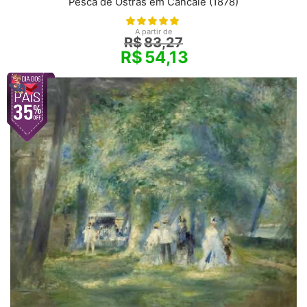
Pesca de Ostras em Cancale (1878)
A partir de
R$
83,27
R$
54,13