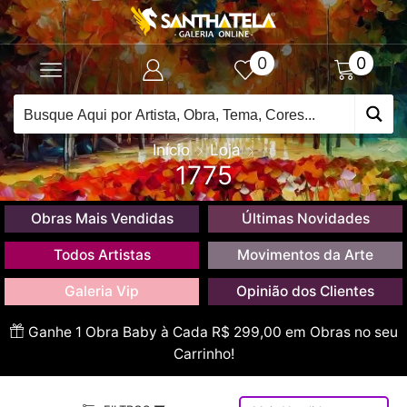
0
0
Início
Loja
1775
Obras Mais Vendidas
Últimas Novidades
Todos Artistas
Movimentos da Arte
Galeria Vip
Opinião dos Clientes
Ganhe 1 Obra Baby à Cada R$ 299,00 em Obras no seu
Carrinho!