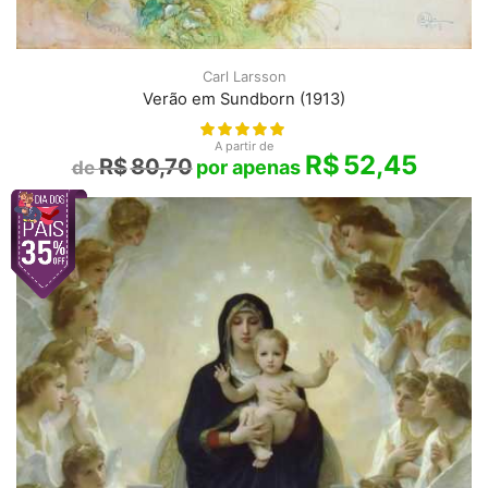
Carl Larsson
Verão em Sundborn (1913)
A partir de
R$
52,45
R$
80,70