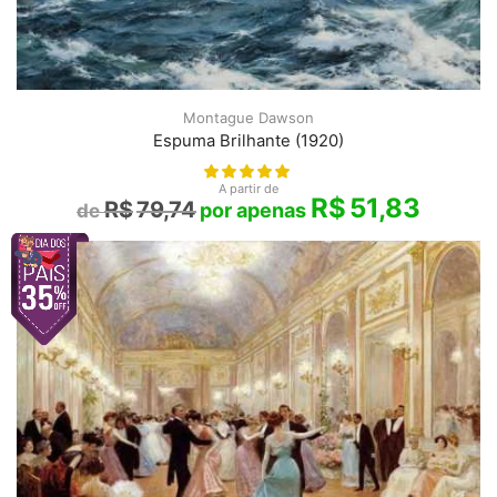
Montague Dawson
Espuma Brilhante (1920)
A partir de
R$
51,83
R$
79,74