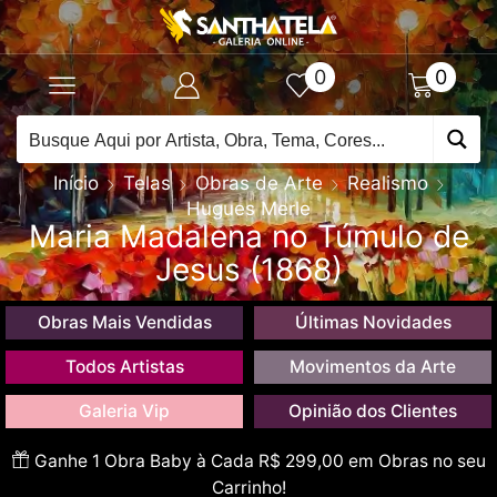
0
0
Início
Telas
Obras de Arte
Realismo
Hugues Merle
Maria Madalena no Túmulo de
Jesus (1868)
Obras Mais Vendidas
Últimas Novidades
Todos Artistas
Movimentos da Arte
Galeria Vip
Opinião dos Clientes
Ganhe 1 Obra Baby à Cada R$ 299,00 em Obras no seu
Carrinho!