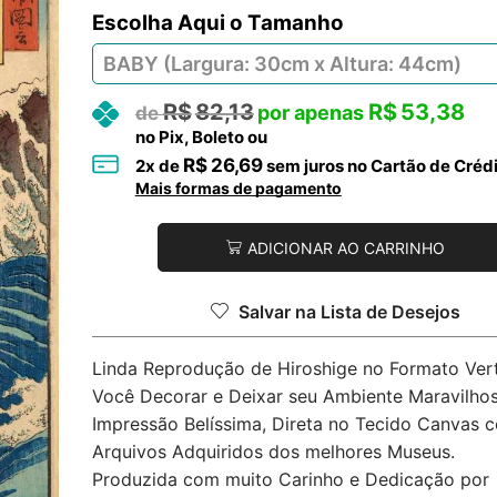
Tamanho
R$
82,13
R$
53,38
no Pix, Boleto ou
R$
26,69
2
x de
sem juros no Cartão de Créd
Mais formas de pagamento
ADICIONAR AO CARRINHO
Salvar na Lista de Desejos
Linda Reprodução de Hiroshige no Formato Vert
Você Decorar e Deixar seu Ambiente Maravilhos
Impressão Belíssima, Direta no Tecido Canvas 
Arquivos Adquiridos dos melhores Museus.
Produzida com muito Carinho e Dedicação por