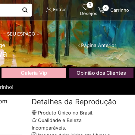
0
4
Entrar
Carrinho
Desejos
SEU ESPAÇO
ge
Página Anterior
wa
Galeria Vip
Opinião dos Clientes
rinho!
Detalhes da Reprodução
com
Produto Único no Brasil.
Qualidade e Beleza
Incomparáveis.