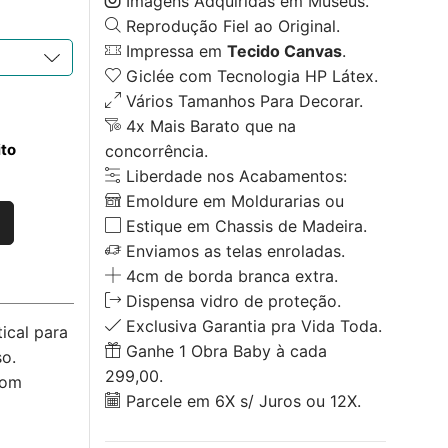
Imagens Adquiridas em Museus.
Reprodução Fiel ao Original.
Impressa em
Tecido Canvas
.
Giclée com Tecnologia HP Látex.
Vários Tamanhos Para Decorar.
4x Mais Barato que na
ito
concorrência.
Liberdade nos Acabamentos:
Emoldure em Moldurarias ou
Estique em Chassis de Madeira.
Enviamos as telas enroladas.
4cm de borda branca extra.
Dispensa vidro de proteção.
Exclusiva Garantia pra Vida Toda.
ical para
Ganhe 1 Obra Baby à cada
o.
299,00.
com
Parcele em 6X s/ Juros ou 12X.