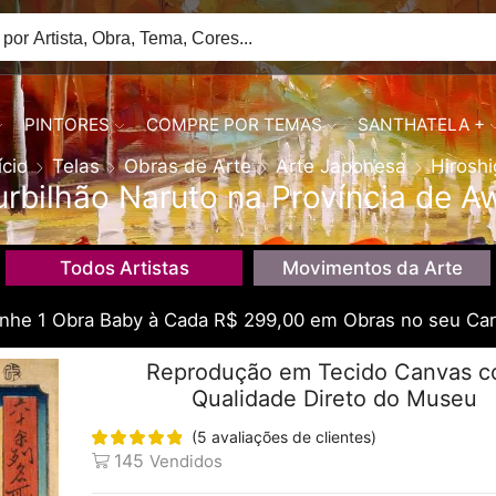
PINTORES
COMPRE POR TEMAS
SANTHATELA +
ício
Telas
Obras de Arte
Arte Japonesa
Hiroshi
urbilhão Naruto na Província de A
Todos Artistas
Movimentos da Arte
he 1 Obra Baby à Cada R$ 299,00 em Obras no seu Car
Reprodução em Tecido Canvas 
Qualidade Direto do Museu
(
5
avaliações de clientes)
145
Vendidos