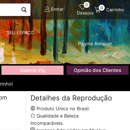
0
0
Entrar
Carrinho
Desejos
SEU ESPAÇO
ge
Página Anterior
Galeria Vip
Opinião dos Clientes
rinho!
Detalhes da Reprodução
com
Produto Único no Brasil.
Qualidade e Beleza
Incomparáveis.