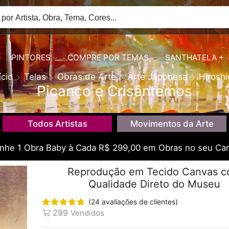
PINTORES
COMPRE POR TEMAS
SANTHATELA +
ício
Telas
Obras de Arte
Arte Japonesa
Hiroshi
Picanço e Crisântemos
Todos Artistas
Movimentos da Arte
he 1 Obra Baby à Cada R$ 299,00 em Obras no seu Car
Reprodução em Tecido Canvas 
Qualidade Direto do Museu
(
24
avaliações de clientes)
299
Vendidos