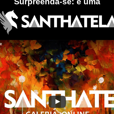
Surpreenda-se: é uma
te