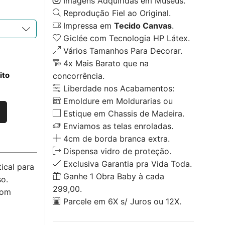
Imagens Adquiridas em Museus.
Reprodução Fiel ao Original.
Impressa em
Tecido Canvas
.
Giclée com Tecnologia HP Látex.
Vários Tamanhos Para Decorar.
4x Mais Barato que na
ito
concorrência.
Liberdade nos Acabamentos:
Emoldure em Moldurarias ou
Estique em Chassis de Madeira.
Enviamos as telas enroladas.
4cm de borda branca extra.
Dispensa vidro de proteção.
Exclusiva Garantia pra Vida Toda.
ical para
Ganhe 1 Obra Baby à cada
o.
299,00.
com
Parcele em 6X s/ Juros ou 12X.