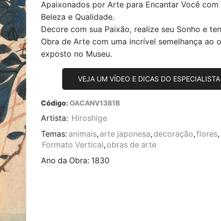
Apaixonados por Arte para Encantar Você com
Beleza e Qualidade.
Decore com sua Paixão, realize seu Sonho e te
Obra de Arte com uma incrível semelhança ao or
exposto no Museu.
VEJA UM VÍDEO E DICAS DO ESPECIALISTA
Código:
OACANV1381B
Artista:
Hiroshige
Temas:
animais
,
arte japonesa
,
decoração
,
flores
,
Formato Vertical
,
obras de arte
Ano da Obra:
1830