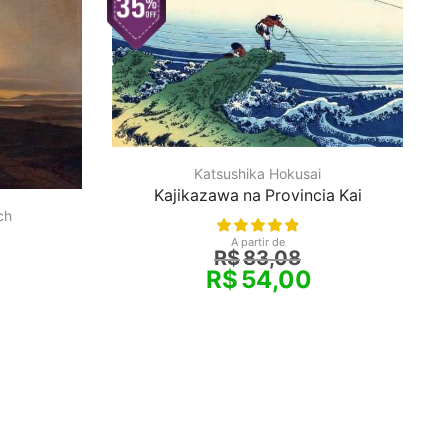
Katsushika Hokusai
Kajikazawa na Provincia Kai
ch
)
A partir de
R$
83,08
R$
54,00