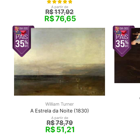
A partir de
R$
117,92
R$
76,65
William Turner
A Estrela da Noite (1830)
A partir de
R$
78,79
R$
51,21