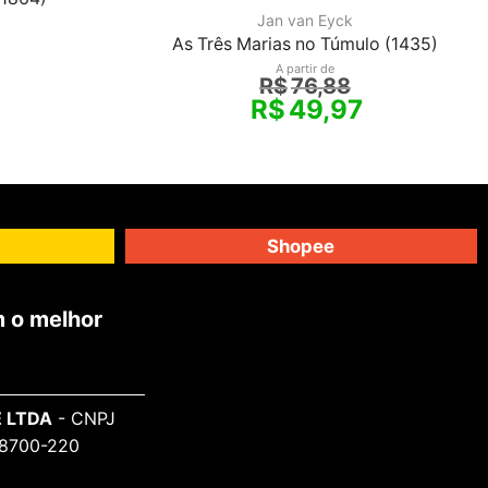
Jan van Eyck
As Três Marias no Túmulo (1435)
A partir de
R$
76,88
R$
49,97
Shopee
 o melhor
 LTDA
- CNPJ
 98700-220