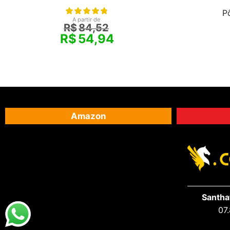
P
A partir de
R$
84,52
R$
54,94
Amazon
Santha
07.