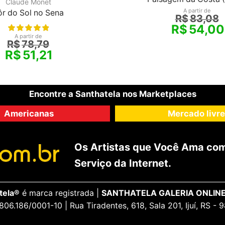
Claude Monet
A partir de
ôr do Sol no Sena
R$
83,08
R$
54,00
A partir de
R$
78,79
R$
51,21
Encontre a Santhatela nos Marketplaces
Americanas
Mercado livre
Os Artistas que Você Ama com
Serviço da Internet.
tela®
é marca registrada |
SANTHATELA GALERIA ONLINE
806.186/0001-10 | Rua Tiradentes, 618, Sala 201, Ijuí, RS -