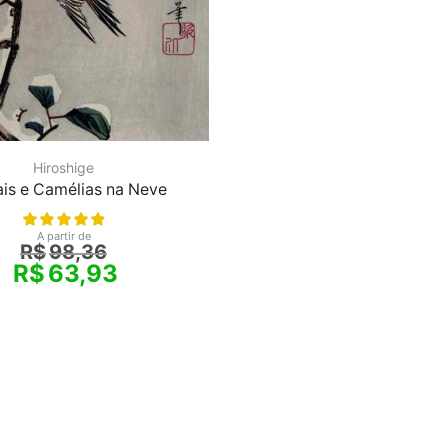
Hiroshige
is e Camélias na Neve
A partir de
R$
98,36
R$
63,93