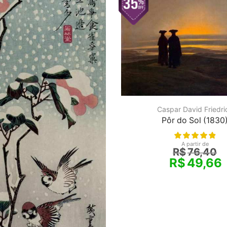
Caspar David Friedri
Pôr do Sol (1830
A partir de
R$
76,40
R$
49,66