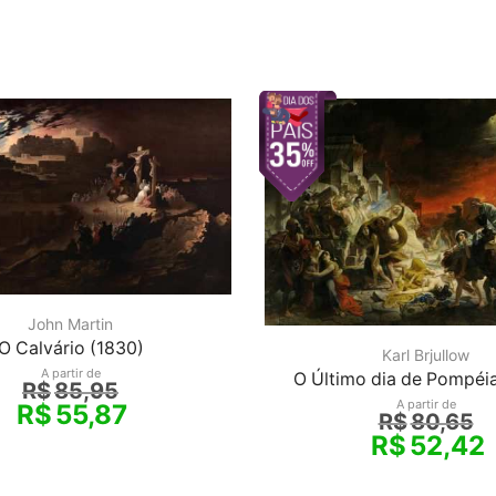
John Martin
O Calvário (1830)
Karl Brjullow
A partir de
O Último dia de Pompéi
R$
85,95
A partir de
R$
55,87
R$
80,65
R$
52,42