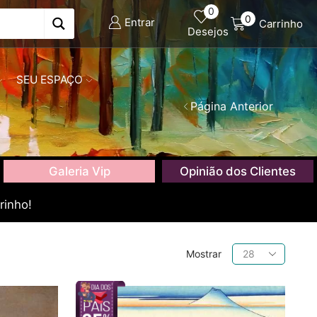
0
0
Entrar
Carrinho
Desejos
SEU ESPAÇO
Página Anterior
Galeria Vip
Opinião dos Clientes
rinho!
Produtos
Mostrar
por
página