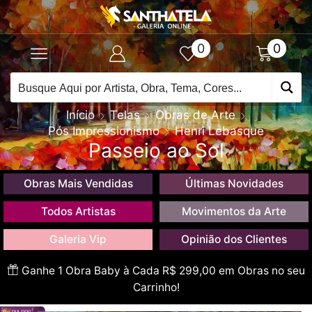
0
0
Início
Telas
Obras de Arte
Pós Impressionismo
Henri Lebasque
Passeio ao Sol
Obras Mais Vendidas
Últimas Novidades
Todos Artistas
Movimentos da Arte
Galeria Vip
Opinião dos Clientes
Ganhe 1 Obra Baby à Cada R$ 299,00 em Obras no seu
Carrinho!