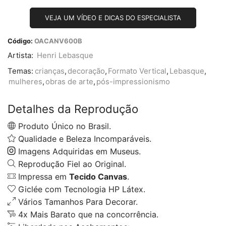
VEJA UM VÍDEO E DICAS DO ESPECIALISTA
Código:
OACANV600B
Artista:
Henri Lebasque
Temas:
crianças
,
decoração
,
Formato Vertical
,
Lebasque
,
mulheres
,
obras de arte
,
pós-impressionismo
Detalhes da Reprodução
Produto Único no Brasil.
Qualidade e Beleza Incomparáveis.
Imagens Adquiridas em Museus.
Reprodução Fiel ao Original.
Impressa em
Tecido Canvas
.
Giclée com Tecnologia HP Látex.
Vários Tamanhos Para Decorar.
4x Mais Barato que na concorrência.