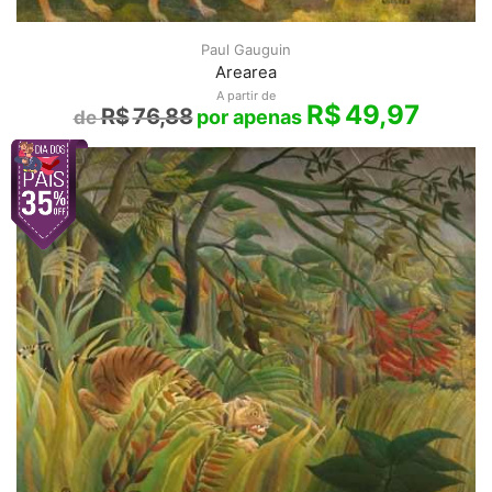
Paul Gauguin
Arearea
A partir de
R$
49,97
R$
76,88