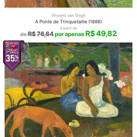
Vincent van Gogh
A Ponte de Trinquetaille (1888)
A partir de
R$
49,82
R$
76,64