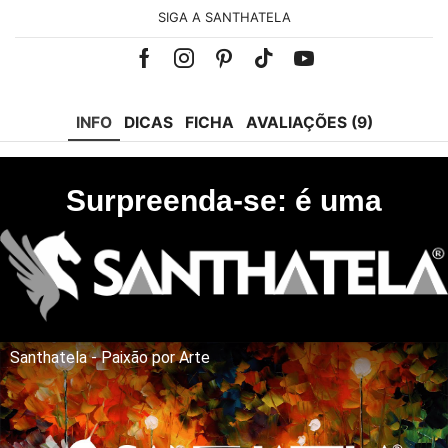
SIGA A SANTHATELA
Facebook
Instagram
Pinterest
Tik-
Youtube
tok
INFO
DICAS
FICHA
AVALIAÇÕES (9)
Surpreenda-se: é uma
Santhatela - Paixão por Arte