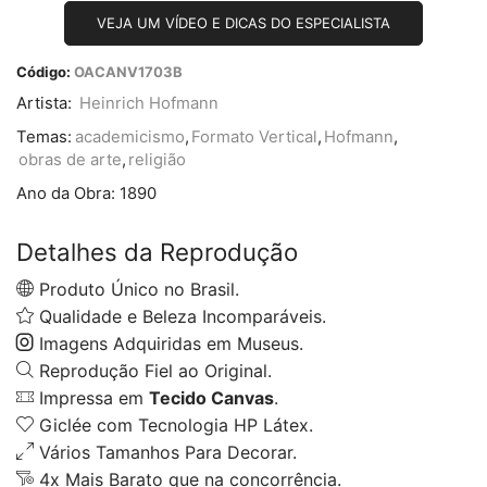
VEJA UM VÍDEO E DICAS DO ESPECIALISTA
Código:
OACANV1703B
Artista:
Heinrich Hofmann
Temas:
academicismo
,
Formato Vertical
,
Hofmann
,
obras de arte
,
religião
Ano da Obra:
1890
Detalhes da Reprodução
Produto Único no Brasil.
Qualidade e Beleza Incomparáveis.
Imagens Adquiridas em Museus.
Reprodução Fiel ao Original.
Impressa em
Tecido Canvas
.
Giclée com Tecnologia HP Látex.
Vários Tamanhos Para Decorar.
4x Mais Barato que na concorrência.