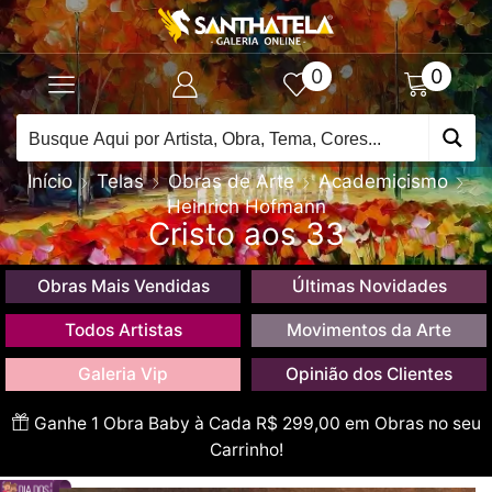
0
0
Início
Telas
Obras de Arte
Academicismo
Heinrich Hofmann
Cristo aos 33
Obras Mais Vendidas
Últimas Novidades
Todos Artistas
Movimentos da Arte
Galeria Vip
Opinião dos Clientes
Ganhe 1 Obra Baby à Cada R$ 299,00 em Obras no seu
Carrinho!