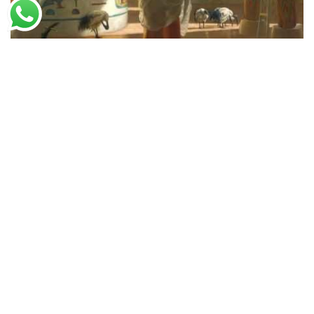
Edward Poynter
Alimentando as Ibis Sagrados no Templo de Karrnak (1871)
A partir de
R$
51,27
R$
78,88