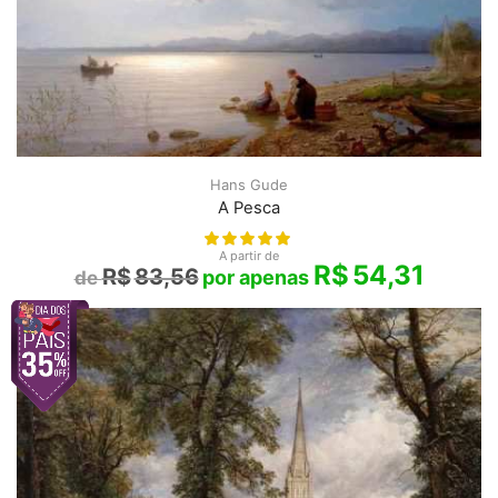
Hans Gude
A Pesca
A partir de
R$
54,31
R$
83,56