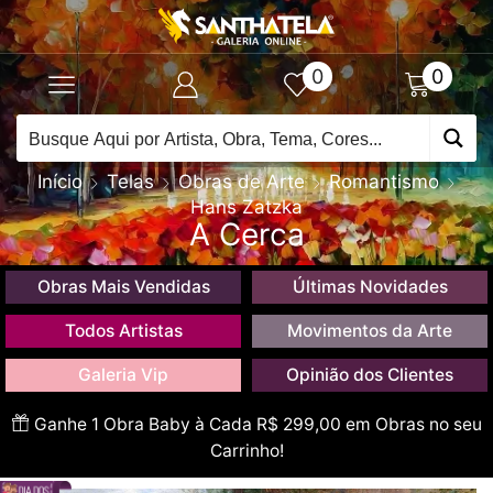
0
0
Início
Telas
Obras de Arte
Romantismo
Hans Zatzka
A Cerca
Obras Mais Vendidas
Últimas Novidades
Todos Artistas
Movimentos da Arte
Galeria Vip
Opinião dos Clientes
Ganhe 1 Obra Baby à Cada R$ 299,00 em Obras no seu
Carrinho!