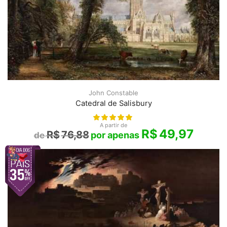
John Constable
Catedral de Salisbury
A partir de
R$
49,97
R$
76,88