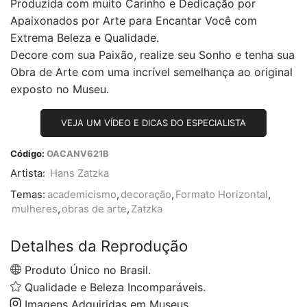
Produzida com muito Carinho e Dedicação por
Apaixonados por Arte para Encantar Você com
Extrema Beleza e Qualidade.
Decore com sua Paixão, realize seu Sonho e tenha sua
Obra de Arte com uma incrível semelhança ao original
exposto no Museu.
VEJA UM VÍDEO E DICAS DO ESPECIALISTA
Código:
OACANV621B
Artista:
Hans Zatzka
Temas:
academicismo
,
decoração
,
Formato Horizontal
,
mulheres
,
obras de arte
,
Zatzka
Detalhes da Reprodução
Produto Único no Brasil.
Qualidade e Beleza Incomparáveis.
Imagens Adquiridas em Museus.