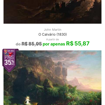
John Martin
O Calvário (1830)
A partir de
R$
55,87
R$
85,95