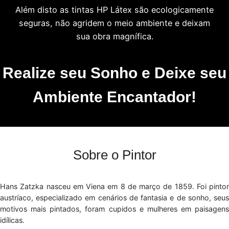
Além disto as tintas HP Látex são ecologicamente
seguras, não agridem o meio ambiente e deixam
sua obra magnífica.
Realize seu Sonho e Deixe seu
Ambiente Encantador!
Sobre o Pintor
Hans Zatzka nasceu em Viena em 8 de março de 1859. Foi pintor
austríaco, especializado em cenários de fantasia e de sonho, seus
motivos mais pintados, foram cupidos e mulheres em paisagens
idílicas.