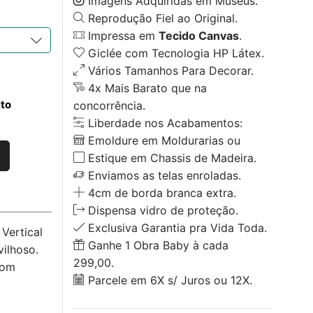
Imagens Adquiridas em Museus.
Reprodução Fiel ao Original.
Impressa em
Tecido Canvas
.
Giclée com Tecnologia HP Látex.
Vários Tamanhos Para Decorar.
4x Mais Barato que na
ito
concorrência.
Liberdade nos Acabamentos:
Emoldure em Moldurarias ou
Estique em Chassis de Madeira.
Enviamos as telas enroladas.
4cm de borda branca extra.
Dispensa vidro de proteção.
Exclusiva Garantia pra Vida Toda.
Vertical
Ganhe 1 Obra Baby à cada
ilhoso.
299,00.
com
Parcele em 6X s/ Juros ou 12X.