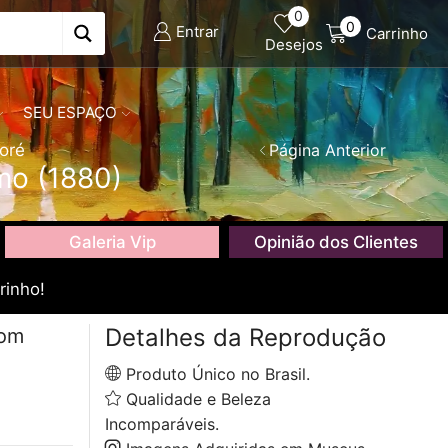
0
0
Entrar
Carrinho
Desejos
SEU ESPAÇO
oré
Página Anterior
mo (1880)
Galeria Vip
Opinião dos Clientes
rinho!
Detalhes da Reprodução
com
Produto Único no Brasil.
Qualidade e Beleza
Incomparáveis.