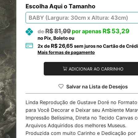
Tamanho
R$
81,99
R$
53,29
no Pix, Boleto ou
R$
26,65
2
x de
sem juros no Cartão de Créd
Mais formas de pagamento
ADICIONAR AO CARRINHO
Salvar na Lista de Desejos
Linda Reprodução de Gustave Doré no Formato 
para Você Decorar e Deixar seu Ambiente Marav
Impressão Belíssima, Direta no Tecido Canvas 
Arquivos Adquiridos dos melhores Museus.
Produzida com muito Carinho e Dedicação por