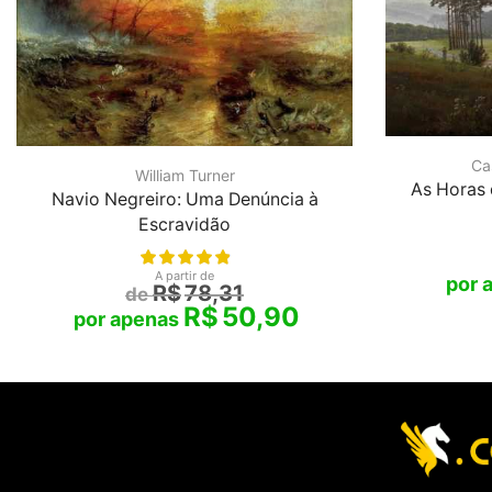
Ca
William Turner
As Horas 
Navio Negreiro: Uma Denúncia à
Escravidão
A partir de
R$
78,31
R$
50,90