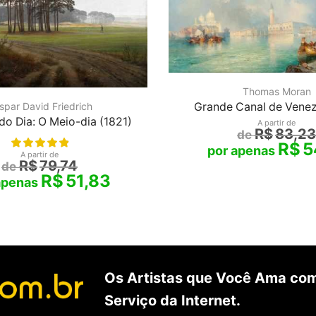
Thomas Moran
Grande Canal de Venez
spar David Friedrich
do Dia: O Meio-dia (1821)
A partir de
R$
83,23
R$
5
A partir de
R$
79,74
R$
51,83
Os Artistas que Você Ama com
Serviço da Internet.