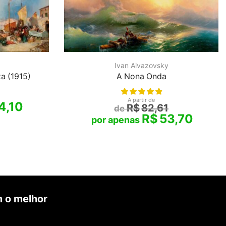
Ivan Aivazovsky
a (1915)
A Nona Onda
A partir de
4,10
R$
82,61
R$
53,70
 o melhor