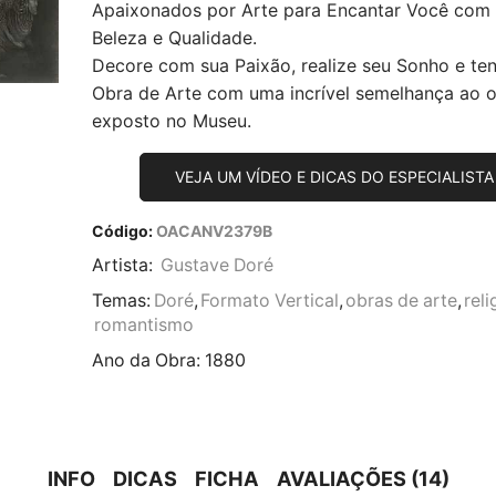
Apaixonados por Arte para Encantar Você com
Beleza e Qualidade.
Decore com sua Paixão, realize seu Sonho e te
Obra de Arte com uma incrível semelhança ao or
exposto no Museu.
VEJA UM VÍDEO E DICAS DO ESPECIALISTA
Código:
OACANV2379B
Artista:
Gustave Doré
Temas:
Doré
,
Formato Vertical
,
obras de arte
,
reli
romantismo
Ano da Obra:
1880
INFO
DICAS
FICHA
AVALIAÇÕES (14)