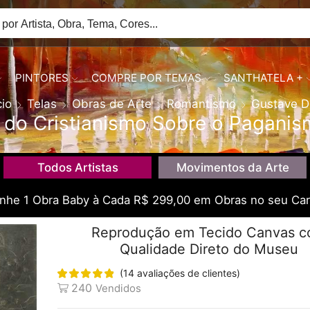
PINTORES
COMPRE POR TEMAS
SANTHATELA +
cio
Telas
Obras de Arte
Romantismo
Gustave D
o do Cristianismo Sobre o Paganis
Todos Artistas
Movimentos da Arte
he 1 Obra Baby à Cada R$ 299,00 em Obras no seu Car
Reprodução em Tecido Canvas 
Qualidade Direto do Museu
(
14
avaliações de clientes)
240
Vendidos