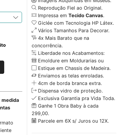
Imagens Adquiridas em Museus.
Reprodução Fiel ao Original.
Impressa em
Tecido Canvas
.
Giclée com Tecnologia HP Látex.
Vários Tamanhos Para Decorar.
4x Mais Barato que na
ito
concorrência.
Liberdade nos Acabamentos:
Emoldure em Moldurarias ou
Estique em Chassis de Madeira.
Enviamos as telas enroladas.
4cm de borda branca extra.
Dispensa vidro de proteção.
Exclusiva Garantia pra Vida Toda.
r medida
Ganhe 1 Obra Baby à cada
untas
299,00.
Parcele em 6X s/ Juros ou 12X.
ormato
iente