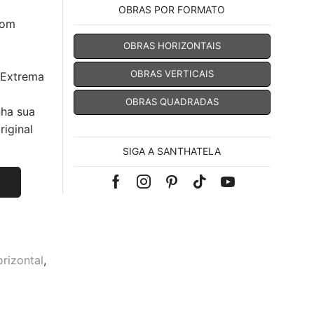
OBRAS POR FORMATO
com
OBRAS HORIZONTAIS
OBRAS VERTICAIS
 Extrema
OBRAS QUADRADAS
nha sua
iginal
SIGA A SANTHATELA
Facebook
Instagram
Pinterest
Tik-
Youtube
tok
rizontal
,