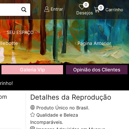
0
0
Entrar
Carrinho
Desejos
SEU ESPAÇO
llebotte
Página Anterior
Galeria Vip
Opinião dos Clientes
rinho!
Detalhes da Reprodução
com
Produto Único no Brasil.
Qualidade e Beleza
Incomparáveis.