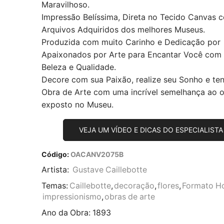
Maravilhoso.
Impressão Belíssima, Direta no Tecido Canvas 
Arquivos Adquiridos dos melhores Museus.
Produzida com muito Carinho e Dedicação por
Apaixonados por Arte para Encantar Você com
Beleza e Qualidade.
Decore com sua Paixão, realize seu Sonho e te
Obra de Arte com uma incrível semelhança ao or
exposto no Museu.
VEJA UM VÍDEO E DICAS DO ESPECIALISTA
Código:
OACANV2075B
Artista:
Gustave Caillebotte
Temas:
Caillebotte
,
decoração
,
flores
,
Formato Ho
impressionismo
,
obras de arte
Ano da Obra:
1893