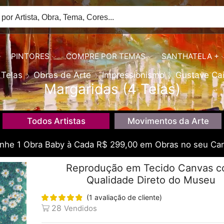
PINTORES
COMPRE POR TEMAS
SANTHATELA +
Telas
Obras de Arte
Impressionismo
Gustave Cai
Margaridas (4 Telas)
Todos Artistas
Movimentos da Arte
he 1 Obra Baby à Cada R$ 299,00 em Obras no seu Car
Reprodução em Tecido Canvas 
Qualidade Direto do Museu
(
1
avaliação de cliente)
28
Vendidos