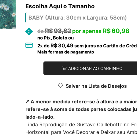
Tamanho
R$
93,82
R$
60,98
no Pix, Boleto ou
R$
30,49
2
x de
sem juros no Cartão de Créd
Mais formas de pagamento
ADICIONAR AO CARRINHO
Salvar na Lista de Desejos
⤢ A menor medida refere-se à altura e a maio
refere-se à soma de todas partes colocadas j
lado-a-lado.
Linda Reprodução de Gustave Caillebotte no F
Horizontal para Você Decorar e Deixar seu Amb