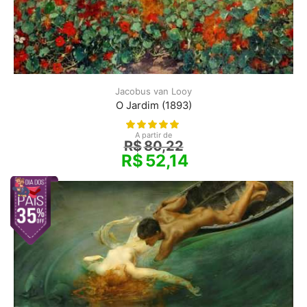
Jacobus van Looy
O Jardim (1893)
A partir de
R$
80,22
R$
52,14