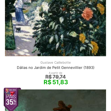
Gustave Caillebotte
Dálias no Jardim de Petit Gennevillier (1893)
A partir de
R$
79,74
R$
51,83