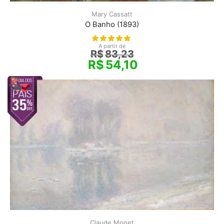
Mary Cassatt
O Banho (1893)
A partir de
R$
83,23
R$
54,10
Claude Monet