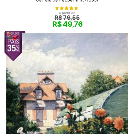
Garrafa de Peppermint (1893)
A partir de
R$
76,55
R$
49,76