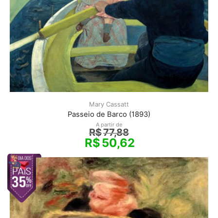
Mary Cassatt
Passeio de Barco (1893)
A partir de
R$
77,88
R$
50,62