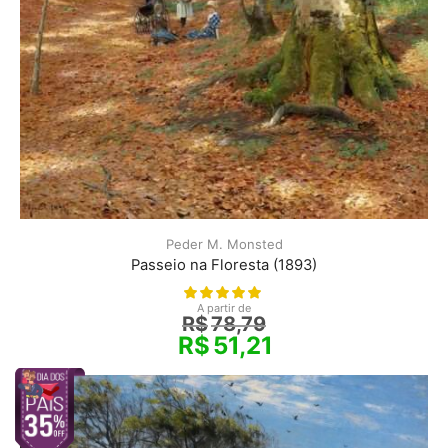
Peder M. Monsted
Passeio na Floresta (1893)
A partir de
R$
78,79
R$
51,21