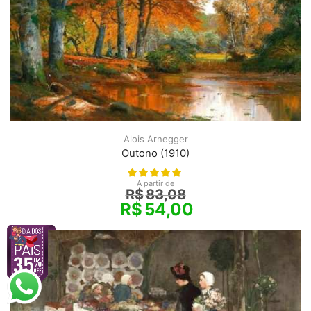
Alois Arnegger
Outono (1910)
A partir de
R$
83,08
R$
54,00