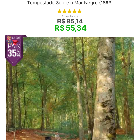
Tempestade Sobre o Mar Negro (1893)
A partir de
R$
85,14
R$
55,34