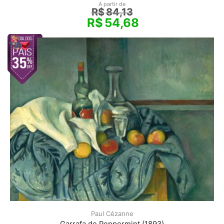
A partir de
R$
84,13
R$
54,68
Paul Cézanne