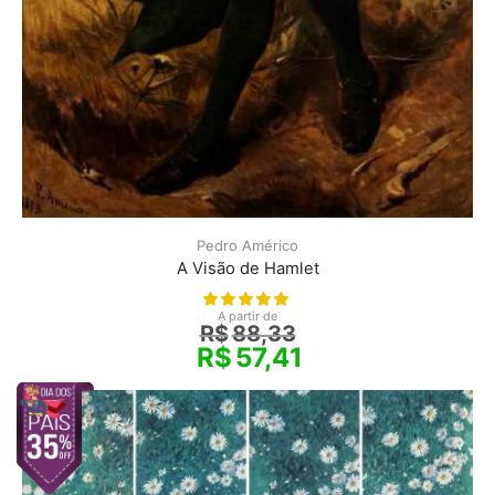
Pedro Américo
A Visão de Hamlet
A partir de
R$
88,33
R$
57,41