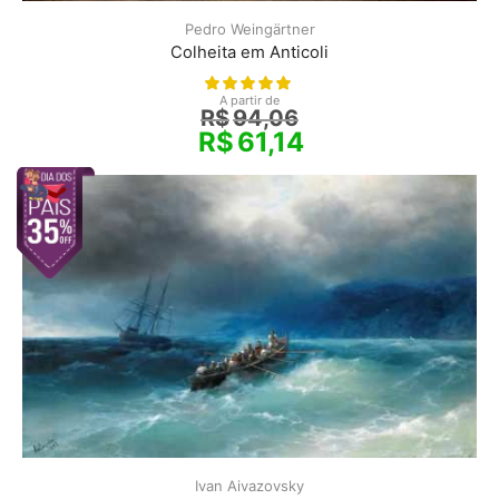
Pedro Weingärtner
Colheita em Anticoli
A partir de
R$
94,06
R$
61,14
Ivan Aivazovsky