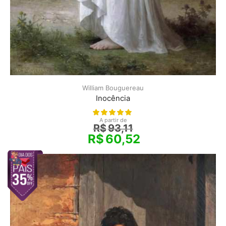
William Bouguereau
Inocência
A partir de
R$
93,11
R$
60,52