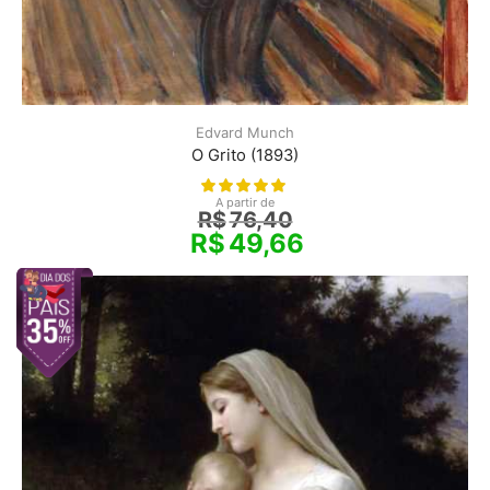
Edvard Munch
O Grito (1893)
A partir de
R$
76,40
R$
49,66