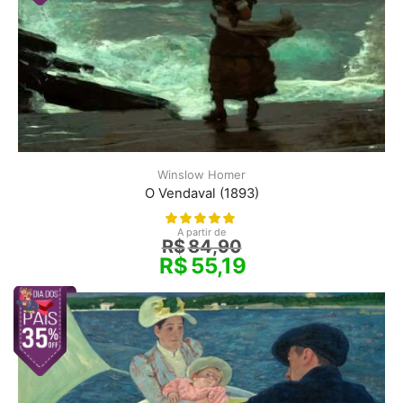
Winslow Homer
O Vendaval (1893)
A partir de
R$
84,90
R$
55,19