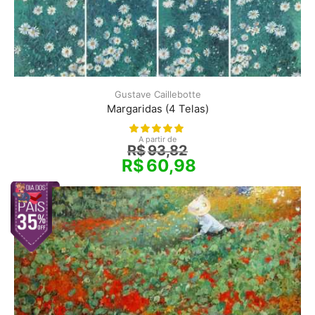
Gustave Caillebotte
Margaridas (4 Telas)
A partir de
R$
93,82
R$
60,98