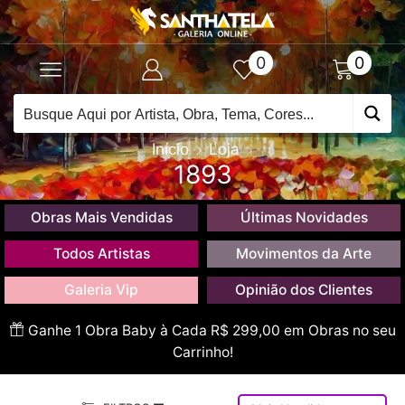
0
0
Início
Loja
1893
Obras Mais Vendidas
Últimas Novidades
Todos Artistas
Movimentos da Arte
Galeria Vip
Opinião dos Clientes
Ganhe 1 Obra Baby à Cada R$ 299,00 em Obras no seu
Carrinho!