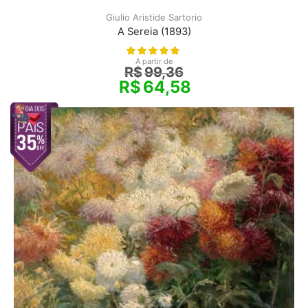
Giulio Aristide Sartorio
A Sereia (1893)
A partir de
R$
99,36
R$
64,58