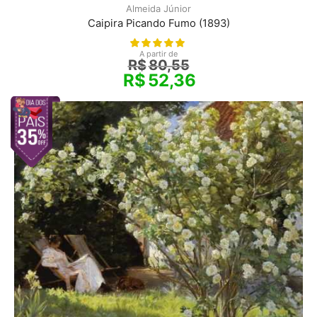
Almeida Júnior
Caipira Picando Fumo (1893)
A partir de
R$
80,55
R$
52,36