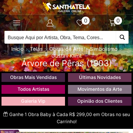
0
0
Início
Telas
Obras de Arte
Simbolismo
Gustav Klimt
Árvore de Pêras (1903)
Obras Mais Vendidas
Últimas Novidades
Todos Artistas
Movimentos da Arte
Galeria Vip
Opinião dos Clientes
Ganhe 1 Obra Baby à Cada R$ 299,00 em Obras no seu
Carrinho!