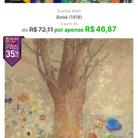
Gustav Klimt
Bebê (1918)
A partir de
R$
46,87
R$
72,11