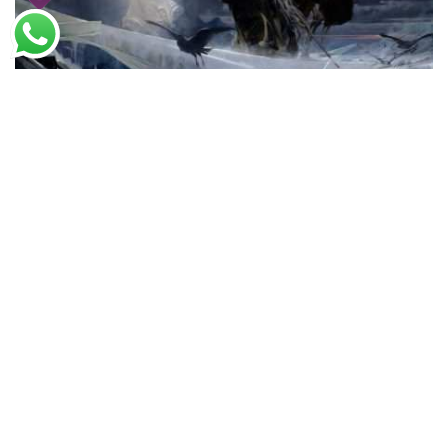
Adolf Hirémy-Hirschl
Assuero no Fim do Mundo (1888)
A partir de
R$
56,15
R$
86,38