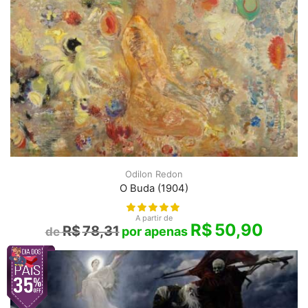
Odilon Redon
O Buda (1904)
A partir de
R$
50,90
R$
78,31