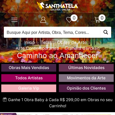
0
0
Início
Telas
Obras de Arte
Arte Contemporânea
Graham Gercken
Caminho ao Amanhecer
Obras Mais Vendidas
Últimas Novidades
Todos Artistas
Movimentos da Arte
Galeria Vip
Opinião dos Clientes
Ganhe 1 Obra Baby à Cada R$ 299,00 em Obras no seu
Carrinho!