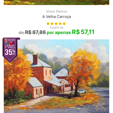
Vince Pietrov
A Velha Carroça
A partir de
R$
57,11
R$
87,86