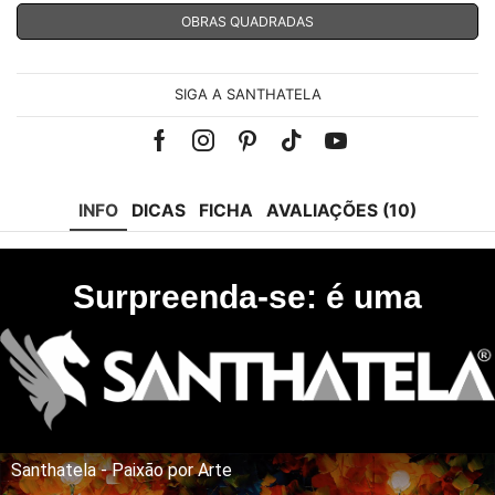
OBRAS QUADRADAS
SIGA A SANTHATELA
Facebook
Instagram
Pinterest
Tik-
Youtube
tok
INFO
DICAS
FICHA
AVALIAÇÕES (10)
Surpreenda-se: é uma
Santhatela - Paixão por Arte