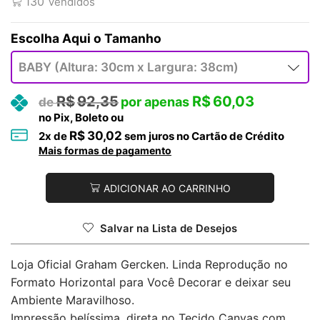
130
Vendidos
Tamanho
R$
92,35
R$
60,03
no Pix, Boleto ou
R$
30,02
2
x de
sem juros no Cartão de Crédito
Mais formas de pagamento
ADICIONAR AO CARRINHO
Salvar na Lista de Desejos
Loja Oficial Graham Gercken. Linda Reprodução no
Formato Horizontal para Você Decorar e deixar seu
Ambiente Maravilhoso.
Impressão belíssima, direta no Tecido Canvas com