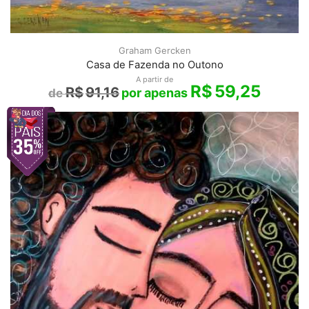
Graham Gercken
Casa de Fazenda no Outono
A partir de
R$
59,25
R$
91,16