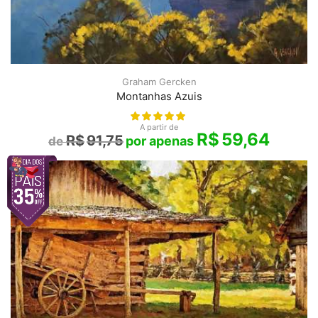
Graham Gercken
Montanhas Azuis
A partir de
R$
59,64
R$
91,75