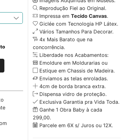
Imagens Adquiridas em Museus.
Reprodução Fiel ao Original.
Impressa em
Tecido Canvas
.
Giclée com Tecnologia HP Látex.
Vários Tamanhos Para Decorar.
4x Mais Barato que na
ito
concorrência.
Liberdade nos Acabamentos:
Emoldure em Moldurarias ou
Estique em Chassis de Madeira.
Enviamos as telas enroladas.
4cm de borda branca extra.
Dispensa vidro de proteção.
to
Exclusiva Garantia pra Vida Toda.
nte
Ganhe 1 Obra Baby à cada
299,00.
com
Parcele em 6X s/ Juros ou 12X.