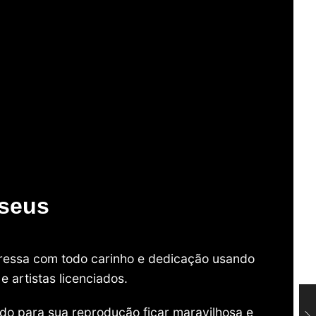
useus
mpressa com todo carinho e dedicação usando
 artistas licenciados.
do para sua reprodução ficar maravilhosa e