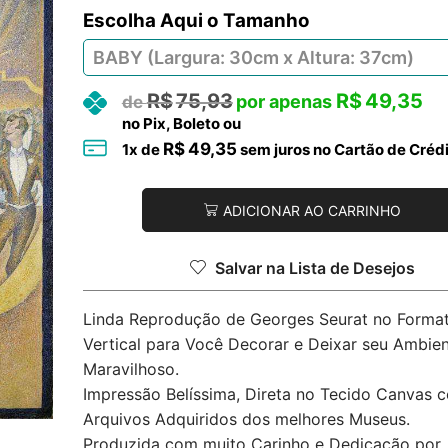
Tamanho
R$
75,93
R$
49,35
no Pix, Boleto ou
R$
49,35
1
x de
sem juros no Cartão de Créd
ADICIONAR AO CARRINHO
Salvar na Lista de Desejos
Linda Reprodução de Georges Seurat no Forma
Vertical para Você Decorar e Deixar seu Ambie
Maravilhoso.
Impressão Belíssima, Direta no Tecido Canvas 
Arquivos Adquiridos dos melhores Museus.
Produzida com muito Carinho e Dedicação por