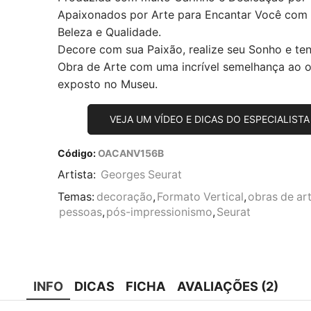
Apaixonados por Arte para Encantar Você com
Beleza e Qualidade.
Decore com sua Paixão, realize seu Sonho e te
Obra de Arte com uma incrível semelhança ao or
exposto no Museu.
VEJA UM VÍDEO E DICAS DO ESPECIALISTA
Código:
OACANV156B
Artista:
Georges Seurat
Temas:
decoração
,
Formato Vertical
,
obras de ar
pessoas
,
pós-impressionismo
,
Seurat
INFO
DICAS
FICHA
AVALIAÇÕES (2)