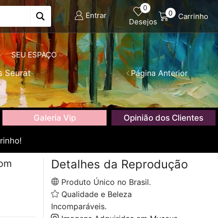
0
0
Entrar
Carrinho
Desejos
SEU ESPAÇO
 Seurat
Página Anterior
Galeria Vip
Opinião dos Clientes
rinho!
Detalhes da Reprodução
com
Produto Único no Brasil.
Qualidade e Beleza
Incomparáveis.