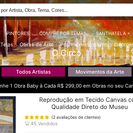
PINTORES
COMPRE POR TEMAS
SANTHATELA +
Telas
Obras de Arte
Pós Impressionismo
Georges
O Circo
Todos Artistas
Movimentos da Arte
he 1 Obra Baby à Cada R$ 299,00 em Obras no seu Car
Reprodução em Tecido Canvas 
Qualidade Direto do Museu
(
2
avaliações de clientes)
45
Vendidos