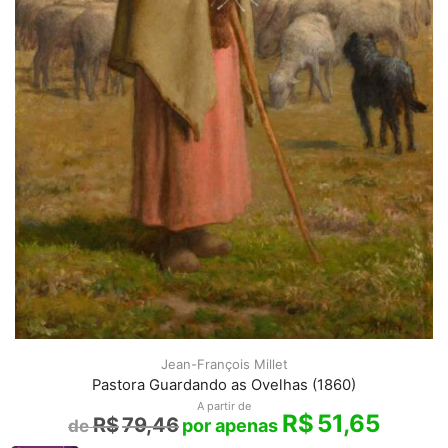
Jean-François Millet
Pastora Guardando as Ovelhas (1860)
A partir de
R$
51,65
R$
79,46