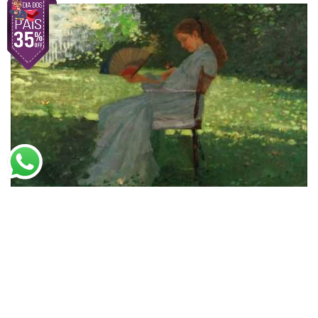
Winslow Homer
A Borboleta (1872)
A partir de
R$
52,49
R$
80,75