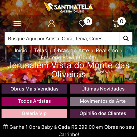
0
0
Início
Telas
Obras de Arte
Realismo
Frederic Edwin Church
Jerusalém Vista do Monte das
Oliveiras
Obras Mais Vendidas
Últimas Novidades
Todos Artistas
Movimentos da Arte
Galeria Vip
Opinião dos Clientes
Ganhe 1 Obra Baby à Cada R$ 299,00 em Obras no seu
Carrinho!