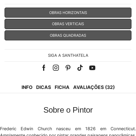
OBRAS HORIZONTAIS
OBRAS VERTICAIS
OBRAS QUADRADAS
SIGA A SANTHATELA
Facebook
Instagram
Pinterest
Tik-
Youtube
tok
INFO
DICAS
FICHA
AVALIAÇÕES (32)
Sobre o Pintor
Frederic Edwin Church nasceu em 1826 em Connecticut.
Amplamente conhecido por pintar grandes paisagens panorâmicas,