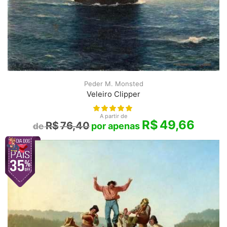
Peder M. Monsted
Veleiro Clipper
A partir de
R$
49,66
R$
76,40