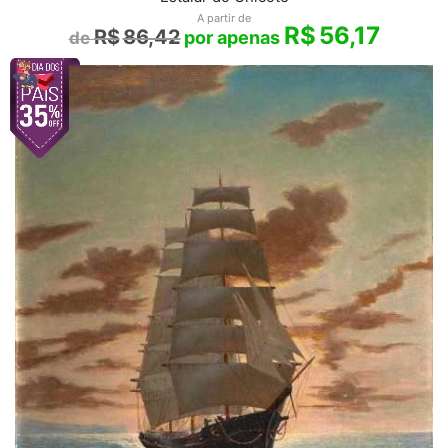
A partir de
R$
56,17
R$
86,42