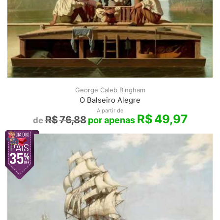
George Caleb Bingham
O Balseiro Alegre
A partir de
R$
49,97
R$
76,88