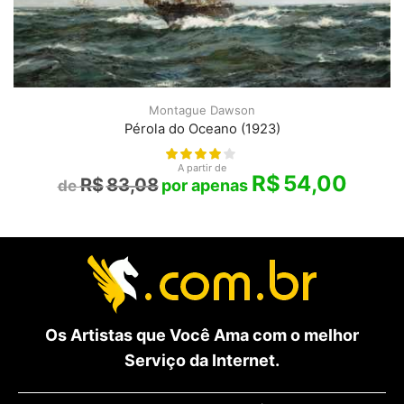
Montague Dawson
Pérola do Oceano (1923)
A partir de
R$
54,00
R$
83,08
Os Artistas que Você Ama com o melhor
Serviço da Internet.