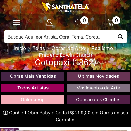
0
0
Início
Telas
Obras de Arte
Realismo
Frederic Edwin Church
Cotopaxi (1862)
Obras Mais Vendidas
Últimas Novidades
Todos Artistas
Movimentos da Arte
Galeria Vip
Opinião dos Clientes
Ganhe 1 Obra Baby à Cada R$ 299,00 em Obras no seu
Carrinho!