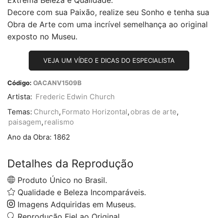
Decore com sua Paixão, realize seu Sonho e tenha sua
Obra de Arte com uma incrível semelhança ao original
exposto no Museu.
VEJA UM VÍDEO E DICAS DO ESPECIALISTA
Código:
OACANV1509B
Artista:
Frederic Edwin Church
Temas:
Church
,
Formato Horizontal
,
obras de arte
,
paisagem
,
realismo
Ano da Obra:
1862
Detalhes da Reprodução
Produto Único no Brasil.
Qualidade e Beleza Incomparáveis.
Imagens Adquiridas em Museus.
Reprodução Fiel ao Original.