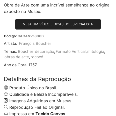
Obra de Arte com uma incrível semelhança ao original
exposto no Museu.
VEJA UM VÍDEO E DICAS DO ESPECIALISTA
Código:
OACANV1836B
Artista:
François Boucher
Temas:
Boucher
,
decoração
,
Formato Vertical
,
mitologia
,
obras de arte
,
rococó
Ano da Obra:
1757
Detalhes da Reprodução
Produto Único no Brasil.
Qualidade e Beleza Incomparáveis.
Imagens Adquiridas em Museus.
Reprodução Fiel ao Original.
Impressa em
Tecido Canvas
.