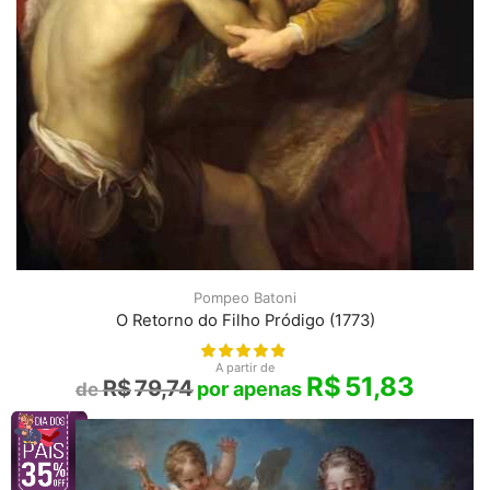
Pompeo Batoni
O Retorno do Filho Pródigo (1773)
A partir de
R$
51,83
R$
79,74