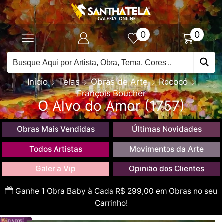
0
0
Início
Telas
Obras de Arte
Rococó
François Boucher
O Alvo do Amor (1757)
Obras Mais Vendidas
Últimas Novidades
Todos Artistas
Movimentos da Arte
Galeria Vip
Opinião dos Clientes
Ganhe 1 Obra Baby à Cada R$ 299,00 em Obras no seu
Carrinho!