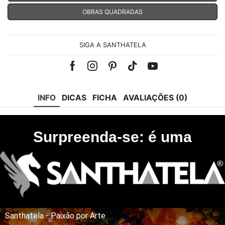
OBRAS QUADRADAS
SIGA A SANTHATELA
Facebook
Instagram
Pinterest
Tik-
Youtube
tok
INFO
DICAS
FICHA
AVALIAÇÕES (0)
Surpreenda-se: é uma
Santhatela - Paixão por Arte