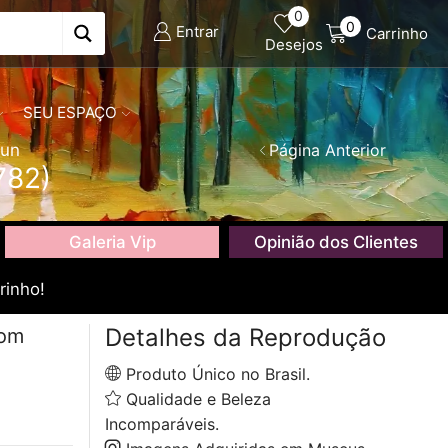
0
0
Entrar
Carrinho
Desejos
SEU ESPAÇO
run
Página Anterior
782)
Galeria Vip
Opinião dos Clientes
rinho!
Detalhes da Reprodução
com
Produto Único no Brasil.
Qualidade e Beleza
Incomparáveis.