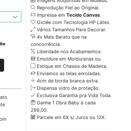
Imagens Adquiridas em Museus.
Reprodução Fiel ao Original.
Impressa em
Tecido Canvas
.
Giclée com Tecnologia HP Látex.
Vários Tamanhos Para Decorar.
4x Mais Barato que na
ito
concorrência.
Liberdade nos Acabamentos:
Emoldure em Moldurarias ou
Estique em Chassis de Madeira.
Enviamos as telas enroladas.
4cm de borda branca extra.
Dispensa vidro de proteção.
Exclusiva Garantia pra Vida Toda.
mato
Ganhe 1 Obra Baby à cada
nte
299,00.
Parcele em 6X s/ Juros ou 12X.
com