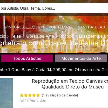
PINTORES
COMPRE POR TEMAS
SANTHATELA +
ício
Telas
Obras de Arte
Rococó
Élisabeth Le B
orretrato com Chapéu de Palha (1
Todos Artistas
Movimentos da Arte
he 1 Obra Baby à Cada R$ 299,00 em Obras no seu Car
Reprodução em Tecido Canvas 
Qualidade Direto do Museu
(
1
avaliação de cliente)
17
Vendidos