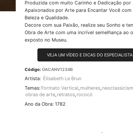
Produzida com muito Carinho e Dedicação por
Apaixonados por Arte para Encantar Você com
Beleza e Qualidade.
Decore com sua Paixão, realize seu Sonho e te
Obra de Arte com uma incrível semelhança ao or
exposto no Museu.
VEJA UM VÍDEO E DICAS DO ESPECIALISTA
Código:
OACANV1234B
Artista:
Élisabeth Le Brun
Temas:
Formato Vertical
,
mulheres
,
neoclassicis
obras de arte
,
retratos
,
rococó
Ano da Obra:
1782