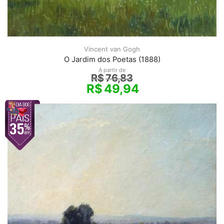
Vincent van Gogh
O Jardim dos Poetas (1888)
A partir de
R$
76,83
R$
49,94