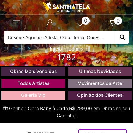
0
0
Início
Loja
1782
Obras Mais Vendidas
Últimas Novidades
Todos Artistas
Movimentos da Arte
Galeria Vip
Opinião dos Clientes
Ganhe 1 Obra Baby à Cada R$ 299,00 em Obras no seu
Carrinho!