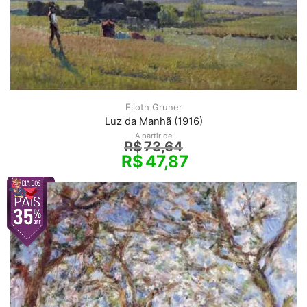
Elioth Gruner
Luz da Manhã (1916)
A partir de
R$
73,64
R$
47,87